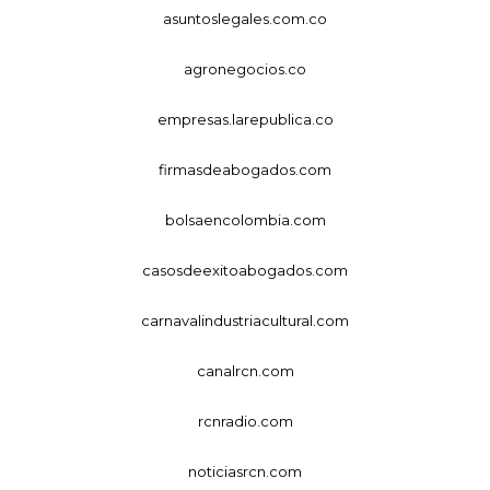
asuntoslegales.com.co
agronegocios.co
empresas.larepublica.co
firmasdeabogados.com
bolsaencolombia.com
casosdeexitoabogados.com
carnavalindustriacultural.com
canalrcn.com
rcnradio.com
noticiasrcn.com