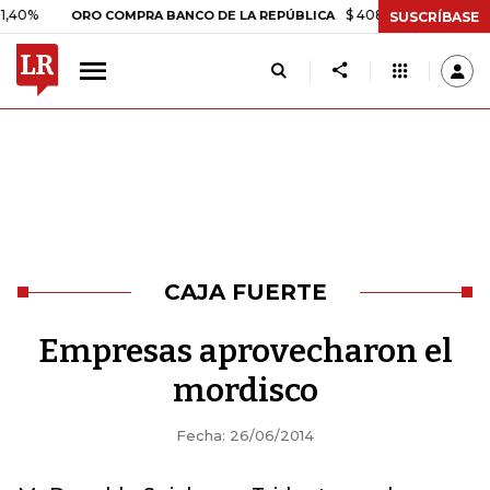
$ 408.498,97
+$ 8.753,81
+
ORO COMPRA BANCO DE LA REPÚBLICA
SUSCRÍBASE
CAJA FUERTE
Empresas aprovecharon el
mordisco
Fecha: 26/06/2014