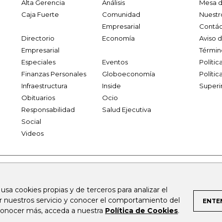
Alta Gerencia
Análisis
Mesa d
Caja Fuerte
Comunidad
Nuestr
Empresarial
Contác
Directorio
Economía
Aviso 
Empresarial
Términ
Especiales
Eventos
Políti
Finanzas Personales
Globoeconomía
Polític
Infraestructura
Inside
Superi
Obituarios
Ocio
Responsabilidad
Salud Ejecutiva
Social
Videos
.larepublica.co
firmasdeabogados.com
bolsaencolombia.com
 usa cookies propias y de terceros para analizar el
al.com
canalrcn.com
rcnradio.com
noticiasrcn.com
lafm.c
ar nuestros servicio y conocer el comportamiento del
ENTE
 conocer más, acceda a nuestra
Política de Cookies
.