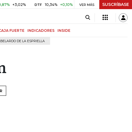
SUSCRÍBASE
%
+3,02%
10,34%
+0,10%
+0,98%
$ 416,91
+$ 0,05
DTF
VER MÁS
UVR
CAJA FUERTE
INDICADORES
INSIDE
BELARDO DE LA ESPRIELLA
n
R