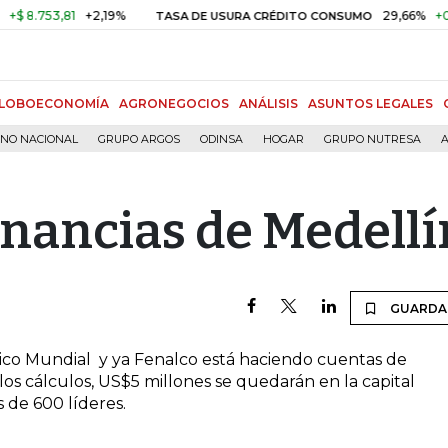
 8.753,81
+2,19%
29,66%
+0,87
TASA DE USURA CRÉDITO CONSUMO
LOBOECONOMÍA
AGRONEGOCIOS
ANÁLISIS
ASUNTOS LEGALES
RNO NACIONAL
GRUPO ARGOS
ODINSA
HOGAR
GRUPO NUTRESA
A
anancias de Medellí
GUARDA
co Mundial y ya Fenalco está haciendo cuentas de
los cálculos, US$5 millones se quedarán en la capital
s de 600 líderes.