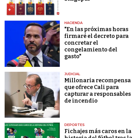
HACIENDA
"En las próximas horas
firmaré el decreto para
concretar el
congelamiento del
gasto"
JUDICIAL
Millonaria recompensa
que ofrece Cali para
capturar a responsables
de incendio
DEPORTES
Fichajes más caros en la
historia del fútbol tras la