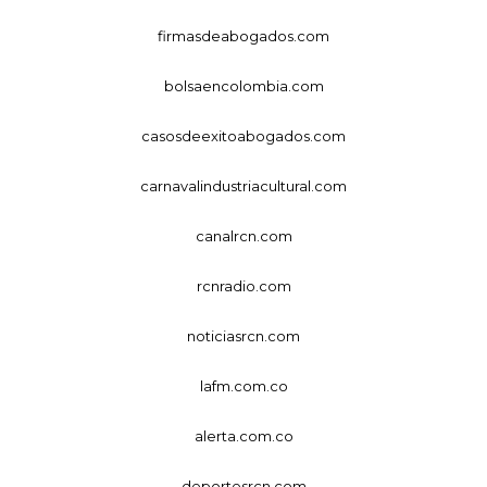
firmasdeabogados.com
bolsaencolombia.com
casosdeexitoabogados.com
carnavalindustriacultural.com
canalrcn.com
rcnradio.com
noticiasrcn.com
lafm.com.co
alerta.com.co
deportesrcn.com