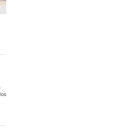
e
los