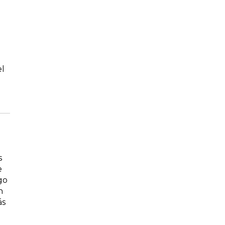
el
s
e
go
n
ás