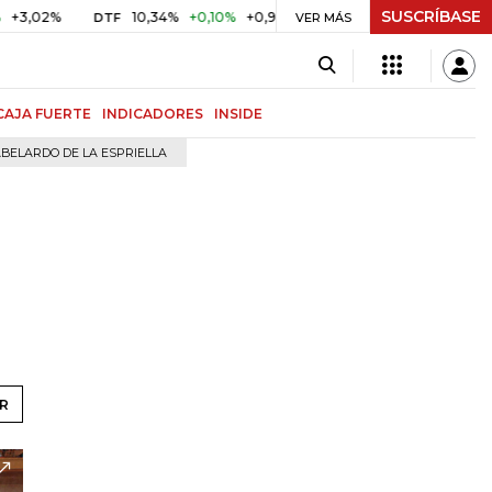
SUSCRÍBASE
10,34%
+0,10%
+0,98%
$ 417,01
+$ 0,05
+0,01%
DTF
UVR
VER MÁS
CAJA FUERTE
INDICADORES
INSIDE
BELARDO DE LA ESPRIELLA
R