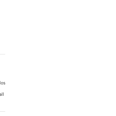
los
all