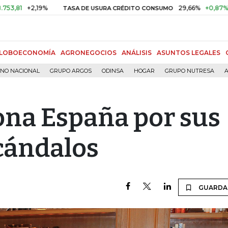
,19%
29,66%
+0,87%
+3,02%
TASA DE USURA CRÉDITO CONSUMO
LOBOECONOMÍA
AGRONEGOCIOS
ANÁLISIS
ASUNTOS LEGALES
RNO NACIONAL
GRUPO ARGOS
ODINSA
HOGAR
GRUPO NUTRESA
A
ona España por sus
cándalos
GUARDA