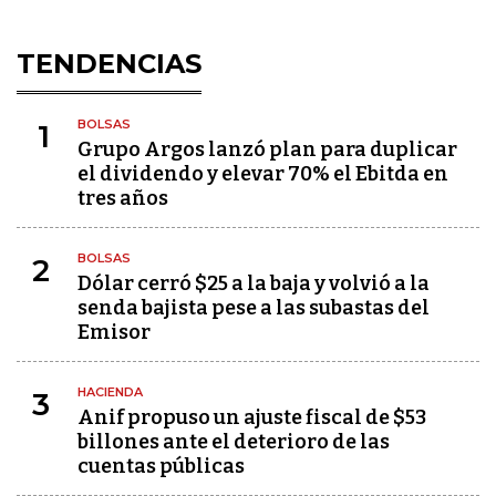
TENDENCIAS
BOLSAS
1
Grupo Argos lanzó plan para duplicar
el dividendo y elevar 70% el Ebitda en
tres años
BOLSAS
2
Dólar cerró $25 a la baja y volvió a la
senda bajista pese a las subastas del
Emisor
HACIENDA
3
Anif propuso un ajuste fiscal de $53
billones ante el deterioro de las
cuentas públicas