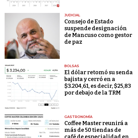
JUDICIAL
Consejo de Estado
suspende designación
de Mancuso como gestor
de paz
BOLSAS
El dólar retomó su senda
bajista y cerró en a
$3.204,61, es decir, $25,83
por debajo de la TRM
GASTRONOMÍA
Coffee Master reunirá a
más de 50 tiendas de
café de especialidad en