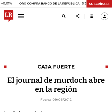
1%
$ 399.745,16
+$ 2.295,71
ORO COMPRA BANCO DE LA REPÚBLICA
SUSCRÍBASE
CAJA FUERTE
El journal de murdoch abre
en la región
Fecha: 09/06/2012