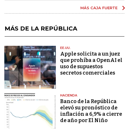
MÁS CAJA FUERTE
MÁS DE LA REPÚBLICA
EE.UU.
Apple solicita a un juez
que prohíba a OpenAI el
uso de supuestos
secretos comerciales
HACIENDA
Banco de la República
elevó su pronóstico de
inflación a 6,9% a cierre
de año por El Niño