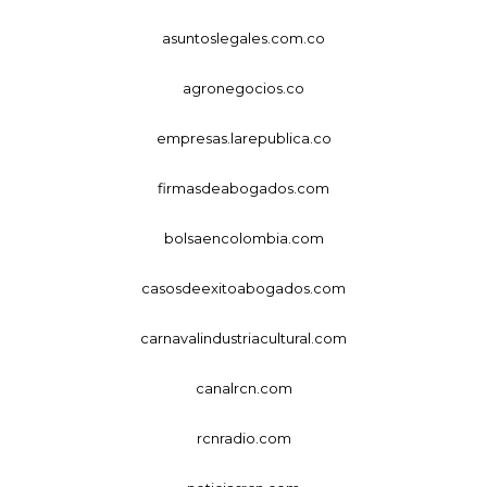
asuntoslegales.com.co
agronegocios.co
empresas.larepublica.co
firmasdeabogados.com
bolsaencolombia.com
casosdeexitoabogados.com
carnavalindustriacultural.com
canalrcn.com
rcnradio.com