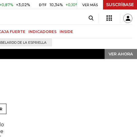
SUSCRÍBASE
VER AHORA
7%
+3,02%
10,34%
+0,10%
+0,98%
$ 416,91
+$ 0,05
DTF
VER MÁS
UVR
CAJA FUERTE
INDICADORES
INSIDE
BELARDO DE LA ESPRIELLA
VER AHORA
R
lo
ie