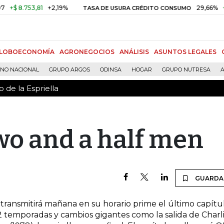
 de la Espriella
 8.753,81
+2,19%
29,66%
+0,8
TASA DE USURA CRÉDITO CONSUMO
LOBOECONOMÍA
AGRONEGOCIOS
ANÁLISIS
ASUNTOS LEGALES
RNO NACIONAL
GRUPO ARGOS
ODINSA
HOGAR
GRUPO NUTRESA
A
 de la Espriella
two and a half men
GUARDA
transmitirá mañana en su horario prime el último capítu
2 temporadas y cambios gigantes como la salida de Charl