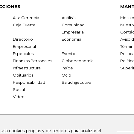
CCIONES
MANT
Alta Gerencia
Análisis
Mesa d
Caja Fuerte
Comunidad
Nuestr
Empresarial
Contác
Directorio
Economía
Aviso 
Empresarial
Términ
Especiales
Eventos
Políti
Finanzas Personales
Globoeconomía
Polític
Infraestructura
Inside
Superi
Obituarios
Ocio
Responsabilidad
Salud Ejecutiva
Social
Videos
.larepublica.co
firmasdeabogados.com
bolsaencolombia.com
 usa cookies propias y de terceros para analizar el