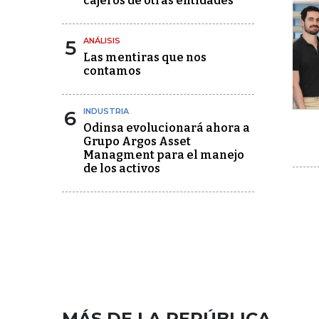
cajeros de otras entidades
5
ANÁLISIS
Las mentiras que nos
contamos
6
INDUSTRIA
Odinsa evolucionará ahora a
Grupo Argos Asset
Managment para el manejo
de los activos
MÁS DE LA REPÚBLICA