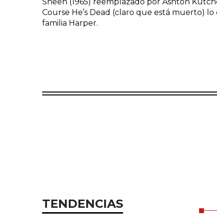
Sheen (1965) reemplazado por Ashton Kutcher (1
Course He’s Dead (claro que está muerto) lo q
familia Harper.
TENDENCIAS