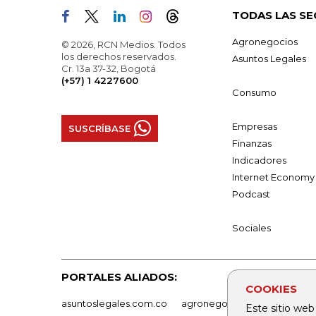
TODAS LAS SE
Agronegocios
© 2026, RCN Medios. Todos
los derechos reservados.
Asuntos Legales
Cr. 13a 37-32, Bogotá
(+57) 1 4227600
Consumo
Empresas
SUSCRÍBASE
Finanzas
Indicadores
Internet Economy
Podcast
Sociales
PORTALES ALIADOS:
COOKIES
asuntoslegales.com.co
agronegocios.co
empresas
Este sitio web