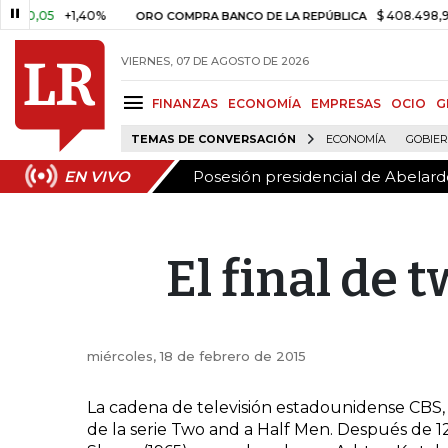
Posesión presidencial de Abelardo
EN VIVO
0,05
+1,40%
$ 408.498,97
+$
ORO COMPRA BANCO DE LA REPÚBLICA
VIERNES, 07 DE AGOSTO DE 2026
FINANZAS
ECONOMÍA
EMPRESAS
OCIO
G
TEMAS DE CONVERSACIÓN
ECONOMÍA
GOBIE
Posesión presidencial de Abelardo
EN VIVO
El final de 
miércoles, 18 de febrero de 2015
La cadena de televisión estadounidense CBS, 
de la serie Two and a Half Men. Después de 1