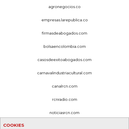
agronegocios.co
empresas.larepublica.co
firmasdeabogados.com
bolsaencolombia.com
casosdeexitoabogados.com
carnavalindustriacultural.com
canalrcn.com
rcnradio.com
noticiasrcn.com
COOKIES
lafm.com.co