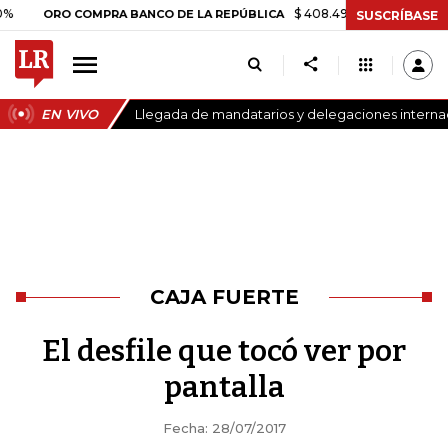
$ 408.498,97
+$ 8.753,81
+2,
ORO COMPRA BANCO DE LA REPÚBLICA
SUSCRÍBASE
EN VIVO
Llegada de mandatarios y delegaciones internaci
CAJA FUERTE
El desfile que tocó ver por
pantalla
Fecha: 28/07/2017