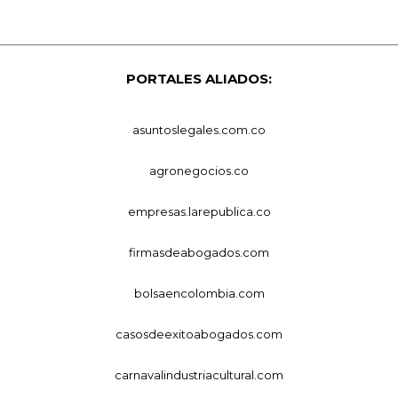
PORTALES ALIADOS:
asuntoslegales.com.co
agronegocios.co
empresas.larepublica.co
firmasdeabogados.com
bolsaencolombia.com
casosdeexitoabogados.com
carnavalindustriacultural.com