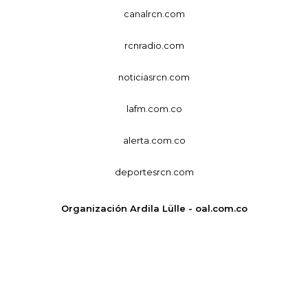
canalrcn.com
rcnradio.com
noticiasrcn.com
lafm.com.co
alerta.com.co
deportesrcn.com
Organización Ardila Lülle - oal.com.co