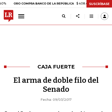
$ 408.498,97
+$ 8.753,81
+2
ORO COMPRA BANCO DE LA REPÚBLICA
SUSCRÍBASE
CAJA FUERTE
El arma de doble filo del
Senado
Fecha: 09/03/2017