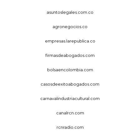
asuntoslegales.com.co
agronegocios.co
empresas.larepublica.co
firmasdeabogados.com
bolsaencolombia.com
casosdeexitoabogados.com
carnavalindustriacultural.com
canalrcn.com
rcnradio.com