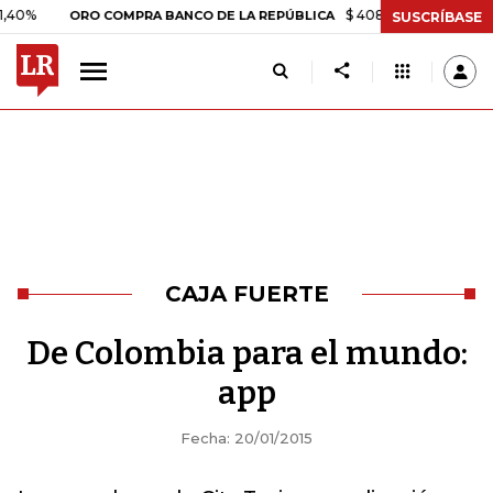
$ 408.498,97
+$ 8.753,81
ORO COMPRA BANCO DE LA REPÚBLICA
SUSCRÍBASE
CAJA FUERTE
De Colombia para el mundo:
app
Fecha: 20/01/2015