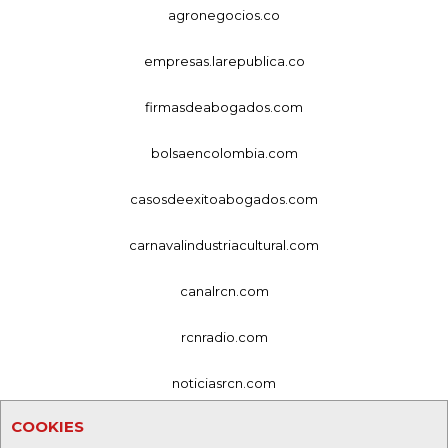
agronegocios.co
empresas.larepublica.co
firmasdeabogados.com
bolsaencolombia.com
casosdeexitoabogados.com
carnavalindustriacultural.com
canalrcn.com
rcnradio.com
noticiasrcn.com
COOKIES
lafm.com.co