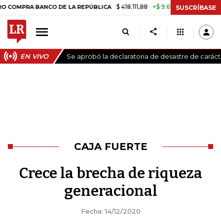
$ 418.111,88
+$ 9.612,91
+2,35%
A BANCO DE LA REPÚBLICA
TASA D
SUSCRÍBASE
EN VIVO
Se aprobó la declaratoria de desastre de carác
CAJA FUERTE
Crece la brecha de riqueza
generacional
Fecha: 14/12/2020