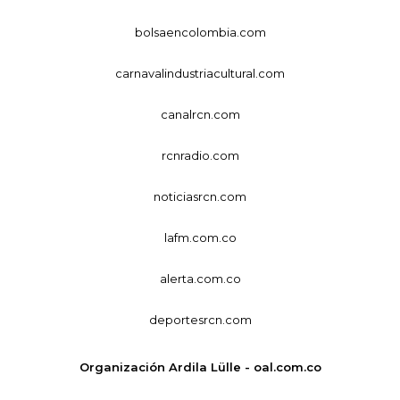
bolsaencolombia.com
carnavalindustriacultural.com
canalrcn.com
rcnradio.com
noticiasrcn.com
lafm.com.co
alerta.com.co
deportesrcn.com
Organización Ardila Lülle - oal.com.co