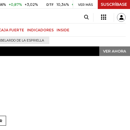
SUSCRÍBASE
VER AHORA
+0,87%
+3,02%
10,34%
+0,10%
+0,98%
$ 416,91
+$ 
DTF
VER MÁS
UVR
CAJA FUERTE
INDICADORES
INSIDE
BELARDO DE LA ESPRIELLA
VER AHORA
R