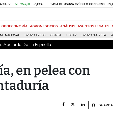
de Abelardo De La Espriella
97
+$ 8.753,81
+2,19%
29,66%
TASA DE USURA CRÉDITO CONSUMO
LOBOECONOMÍA
AGRONEGOCIOS
ANÁLISIS
ASUNTOS LEGALES
RNO NACIONAL
GRUPO ARGOS
ODINSA
HOGAR
GRUPO NUTRESA
A
de Abelardo De La Espriella
ía, en pelea con
ntaduría
GUARDA