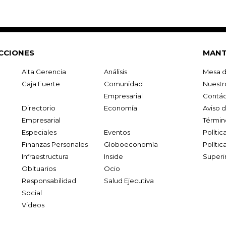
CCIONES
MANT
Alta Gerencia
Análisis
Mesa d
Caja Fuerte
Comunidad
Nuestr
Empresarial
Contác
Directorio
Economía
Aviso 
Empresarial
Términ
Especiales
Eventos
Políti
Finanzas Personales
Globoeconomía
Polític
Infraestructura
Inside
Superi
Obituarios
Ocio
Responsabilidad
Salud Ejecutiva
Social
Videos