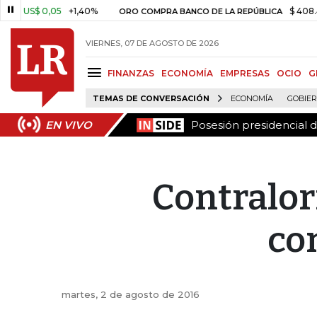
Posesión presidencial 
EN VIVO
US$ 0,05
+1,40%
$ 408.498,
ORO COMPRA BANCO DE LA REPÚBLICA
VIERNES, 07 DE AGOSTO DE 2026
FINANZAS
ECONOMÍA
EMPRESAS
OCIO
G
TEMAS DE CONVERSACIÓN
ECONOMÍA
GOBIE
Posesión presidencial 
EN VIVO
Contralor
co
martes, 2 de agosto de 2016