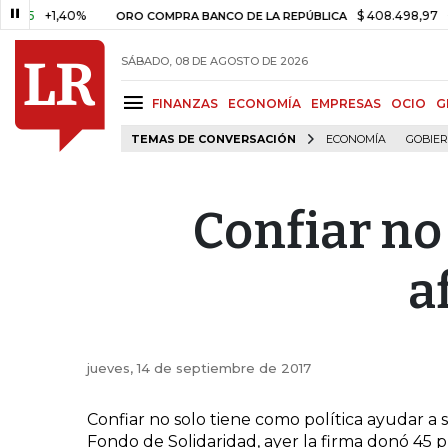
5
+1,40%
$ 408.498,97
+$ 8.
ORO COMPRA BANCO DE LA REPÚBLICA
SÁBADO, 08 DE AGOSTO DE 2026
FINANZAS
ECONOMÍA
EMPRESAS
OCIO
G
TEMAS DE CONVERSACIÓN
ECONOMÍA
GOBIE
Confiar no
a
jueves, 14 de septiembre de 2017
Confiar no solo tiene como política ayudar a
Fondo de Solidaridad, ayer la firma donó 45 pu