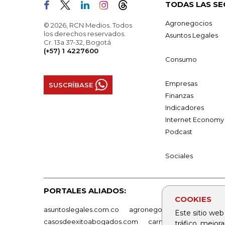
TODAS LAS SE
Agronegocios
© 2026, RCN Medios. Todos
los derechos reservados.
Asuntos Legales
Cr. 13a 37-32, Bogotá
(+57) 1 4227600
Consumo
Empresas
SUSCRÍBASE
Finanzas
Indicadores
Internet Economy
Podcast
Sociales
PORTALES ALIADOS:
COOKIES
asuntoslegales.com.co
agronegocios.co
empresas
Este sitio web
casosdeexitoabogados.com
carnavalindustriacultur
tráfico, mejor