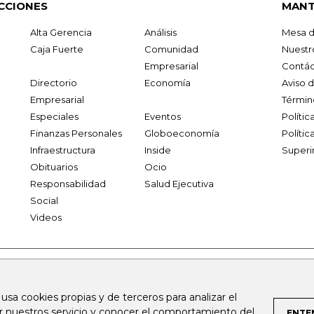
CCIONES
MANT
Alta Gerencia
Análisis
Mesa d
Caja Fuerte
Comunidad
Nuestr
Empresarial
Contác
Directorio
Economía
Aviso 
Empresarial
Términ
Especiales
Eventos
Políti
Finanzas Personales
Globoeconomía
Polític
Infraestructura
Inside
Superi
Obituarios
Ocio
Responsabilidad
Salud Ejecutiva
Social
Videos
.larepublica.co
firmasdeabogados.com
bolsaencolombia.com
 usa cookies propias y de terceros para analizar el
al.com
canalrcn.com
rcnradio.com
noticiasrcn.com
lafm.c
ar nuestros servicio y conocer el comportamiento del
ENTE