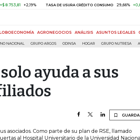
753,81
+2,19%
29,66%
+0,87%
TASA DE USURA CRÉDITO CONSUMO
LOBOECONOMÍA
AGRONEGOCIOS
ANÁLISIS
ASUNTOS LEGALES
RNO NACIONAL
GRUPO ARGOS
ODINSA
HOGAR
GRUPO NUTRESA
A
 solo ayuda a sus
filiados
GUARDA
 sus asociados. Como parte de su plan de RSE, llamado
ertas al Hospital Universitario de la Universidad Naciona