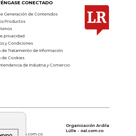
ÉNGASE CONECTADO
e Generación de Contenidos
os Productos
tenos
de privacidad
os y Condiciones
ca de Tratamiento de Información
a de Cookies
ntendencia de Industria y Comercio
Organización Ardila
Lülle - oal.com.co
om.co
alerta.com.co
NDIDO