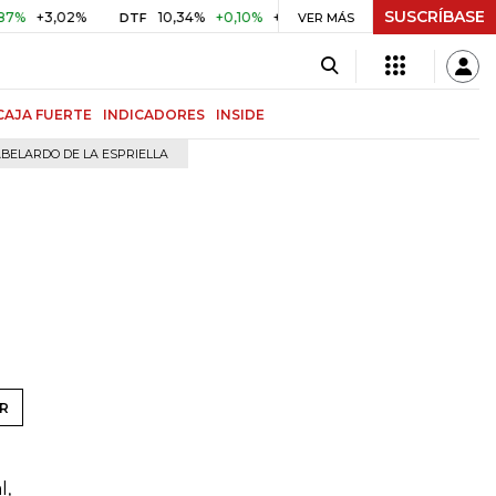
SUSCRÍBASE
+3,02%
10,34%
+0,10%
+0,98%
$ 416,96
+$ 0,05
+
DTF
VER MÁS
UVR
CAJA FUERTE
INDICADORES
INSIDE
BELARDO DE LA ESPRIELLA
R
l,