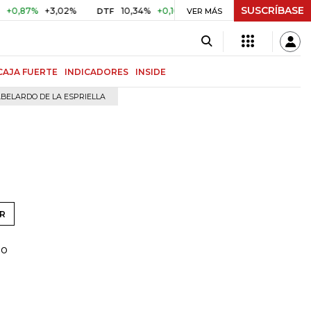
SUSCRÍBASE
87%
+3,02%
10,34%
+0,10%
+0,98%
$ 416,91
+$ 0,0
DTF
VER MÁS
UVR
CAJA FUERTE
INDICADORES
INSIDE
BELARDO DE LA ESPRIELLA
R
do