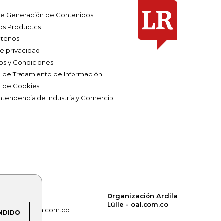
e Generación de Contenidos
os Productos
tenos
de privacidad
os y Condiciones
ca de Tratamiento de Información
a de Cookies
ntendencia de Industria y Comercio
Organización Ardila
Lülle - oal.com.co
om.co
alerta.com.co
NDIDO