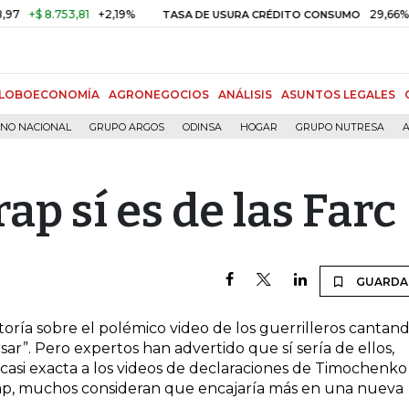
+$ 8.753,81
+2,19%
29,66%
+0,
TASA DE USURA CRÉDITO CONSUMO
LOBOECONOMÍA
AGRONEGOCIOS
ANÁLISIS
ASUNTOS LEGALES
RNO NACIONAL
GRUPO ARGOS
ODINSA
HOGAR
GRUPO NUTRESA
A
ap sí es de las Farc
GUARDA
toría sobre el polémico video de los guerrilleros cantan
ar”. Pero expertos han advertido que sí sería de ellos,
 casi exacta a los videos de declaraciones de Timochenko
rap, muchos consideran que encajaría más en una nueva