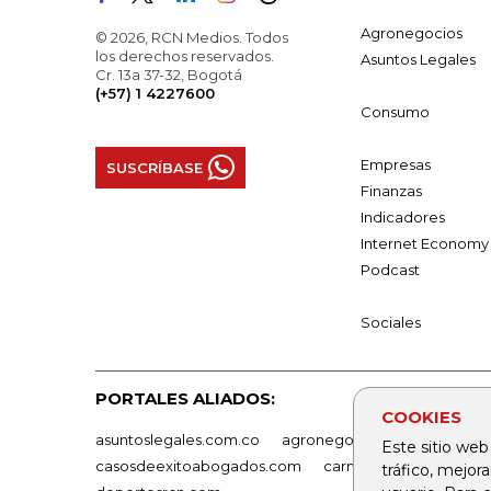
Agronegocios
© 2026, RCN Medios. Todos
los derechos reservados.
Asuntos Legales
Cr. 13a 37-32, Bogotá
(+57) 1 4227600
Consumo
Empresas
SUSCRÍBASE
Finanzas
Indicadores
Internet Economy
Podcast
Sociales
PORTALES ALIADOS:
COOKIES
asuntoslegales.com.co
agronegocios.co
empresas
Este sitio web
casosdeexitoabogados.com
carnavalindustriacultur
tráfico, mejor