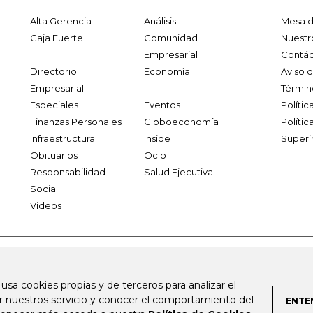
Alta Gerencia
Análisis
Mesa d
Caja Fuerte
Comunidad
Nuestr
Empresarial
Contác
Directorio
Economía
Aviso 
Empresarial
Términ
Especiales
Eventos
Políti
Finanzas Personales
Globoeconomía
Polític
Infraestructura
Inside
Superi
Obituarios
Ocio
Responsabilidad
Salud Ejecutiva
Social
Videos
.larepublica.co
firmasdeabogados.com
bolsaencolombia.com
 usa cookies propias y de terceros para analizar el
al.com
canalrcn.com
rcnradio.com
noticiasrcn.com
lafm.c
ar nuestros servicio y conocer el comportamiento del
ENTE