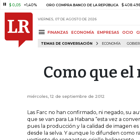
 0,05
+1,40%
$ 408.498,97
ORO COMPRA BANCO DE LA REPÚBLICA
VIERNES, 07 DE AGOSTO DE 2026
FINANZAS
ECONOMÍA
EMPRESAS
OCIO
G
TEMAS DE CONVERSACIÓN
ECONOMÍA
GOBIE
Como que el r
miércoles, 12 de septiembre de 2012
Las Farc no han confirmado, ni negado, su au
que se van para La Habana “esta vez a convers
pues la producción y la calidad de imagen es
desde la selva. Y aunque lo difunden como 
vertiente de reggaeton: criollo beligerante.