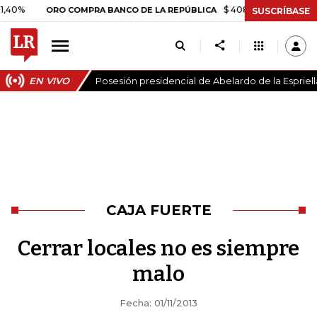
$ 408.498,97
+$ 8.753,81
ORO COMPRA BANCO DE LA REPÚBLICA
SUSCRÍBASE
EN VIVO
Posesión presidencial de Abelardo de la Espriell
CAJA FUERTE
Cerrar locales no es siempre
malo
Fecha: 01/11/2013