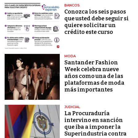
BANCOS
Conozca los seis pasos
que usted debe seguir si
quiere solicitar un
crédito este curso
MODA
Santander Fashion
Week celebra nueve
años como una de las
plataformas de moda
más importantes
JUDICIAL
La Procuraduría
intervino en sanción
que iba a imponer la
Superindustria contra