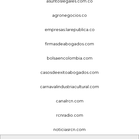
asuntoslegales.com.co
agronegocios.co
empresas.larepublica.co
firmasdeabogados.com
bolsaencolombia.com
casosdeexitoabogados.com
carnavalindustriacultural.com
canalrcn.com
rcnradio.com
noticiasrcn.com