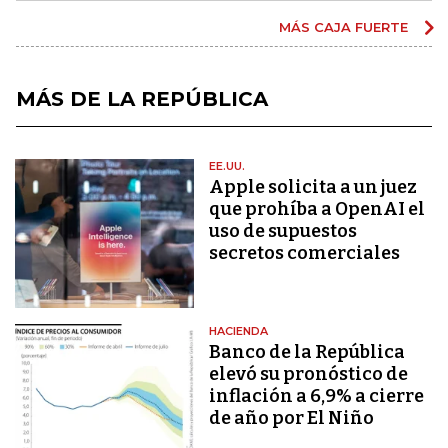
MÁS CAJA FUERTE
MÁS DE LA REPÚBLICA
EE.UU.
Apple solicita a un juez
que prohíba a OpenAI el
uso de supuestos
secretos comerciales
HACIENDA
Banco de la República
elevó su pronóstico de
inflación a 6,9% a cierre
de año por El Niño