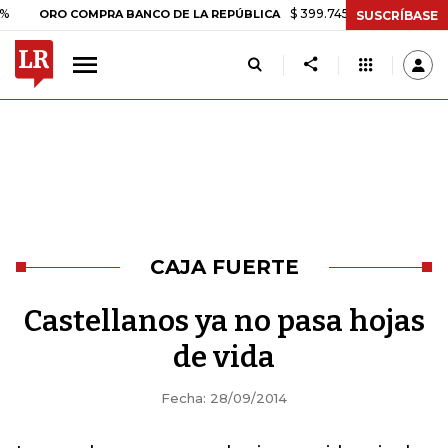
$ 399.745,16
+$ 2.295,71
+0,
ORO COMPRA BANCO DE LA REPÚBLICA
SUSCRÍBASE
CAJA FUERTE
Castellanos ya no pasa hojas
de vida
Fecha: 28/09/2014