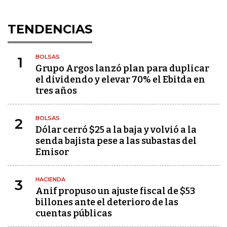
TENDENCIAS
BOLSAS
1
Grupo Argos lanzó plan para duplicar
el dividendo y elevar 70% el Ebitda en
tres años
BOLSAS
2
Dólar cerró $25 a la baja y volvió a la
senda bajista pese a las subastas del
Emisor
HACIENDA
3
Anif propuso un ajuste fiscal de $53
billones ante el deterioro de las
cuentas públicas