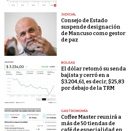
JUDICIAL
Consejo de Estado
suspende designación
de Mancuso como gestor
de paz
BOLSAS
El dólar retomó su senda
bajista y cerró en a
$3.204,61, es decir, $25,83
por debajo de la TRM
GASTRONOMÍA
Coffee Master reunirá a
más de 50 tiendas de
café de especialidad en