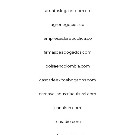
asuntoslegales.com.co
agronegocios.co
empresas.larepublica.co
firmasdeabogados.com
bolsaencolombia.com
casosdeexitoabogados.com
carnavalindustriacultural.com
canalrcn.com
rcnradio.com