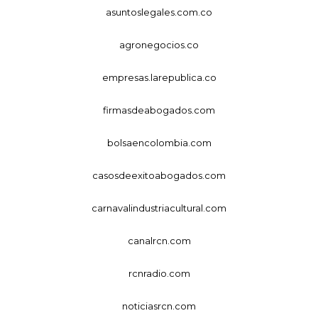
asuntoslegales.com.co
agronegocios.co
empresas.larepublica.co
firmasdeabogados.com
bolsaencolombia.com
casosdeexitoabogados.com
carnavalindustriacultural.com
canalrcn.com
rcnradio.com
noticiasrcn.com