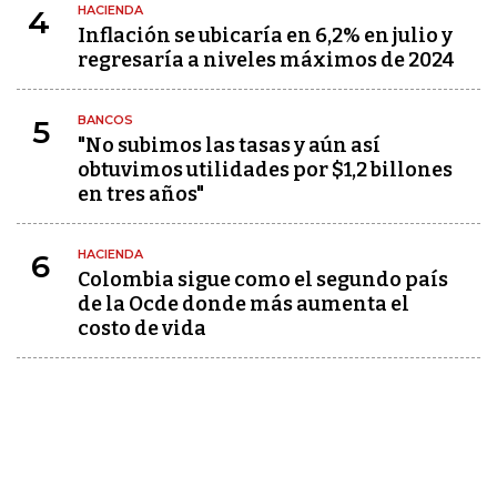
HACIENDA
4
Inflación se ubicaría en 6,2% en julio y
regresaría a niveles máximos de 2024
BANCOS
5
"No subimos las tasas y aún así
obtuvimos utilidades por $1,2 billones
en tres años"
HACIENDA
6
Colombia sigue como el segundo país
de la Ocde donde más aumenta el
costo de vida