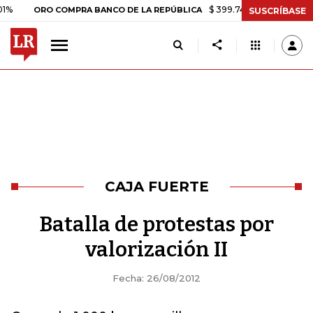
$ 399.745,16
+$ 2.295,71
+0,
ORO COMPRA BANCO DE LA REPÚBLICA
SUSCRÍBASE
CAJA FUERTE
Batalla de protestas por
valorización II
Fecha: 26/08/2012