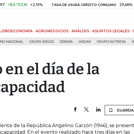
$ 8.753,81
+2,19%
29,66%
+0,
TASA DE USURA CRÉDITO CONSUMO
LOBOECONOMÍA
AGRONEGOCIOS
ANÁLISIS
ASUNTOS LEGALES
RNO NACIONAL
GRUPO ARGOS
ODINSA
HOGAR
GRUPO NUTRESA
A
en el día de la
capacidad
GUARDA
dente de la República Angelino Garzón (1946), se presen
capacidad. En el evento realizado hace tres días en las