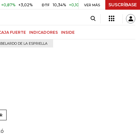
SUSCRÍBASE
87%
+3,02%
10,34%
+0,10%
+0,98%
$ 416,96
+$ 0,0
DTF
VER MÁS
UVR
CAJA FUERTE
INDICADORES
INSIDE
BELARDO DE LA ESPRIELLA
R
tó