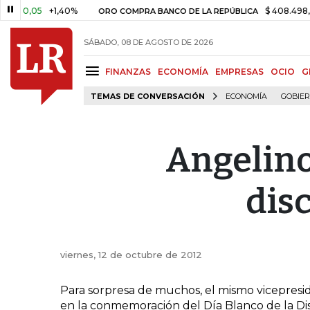
 0,05
+1,40%
$ 408.498,97
+
ORO COMPRA BANCO DE LA REPÚBLICA
SÁBADO, 08 DE AGOSTO DE 2026
FINANZAS
ECONOMÍA
EMPRESAS
OCIO
G
TEMAS DE CONVERSACIÓN
ECONOMÍA
GOBIE
Angelino 
dis
viernes, 12 de octubre de 2012
Para sorpresa de muchos, el mismo vicepresi
en la conmemoración del Día Blanco de la Dis