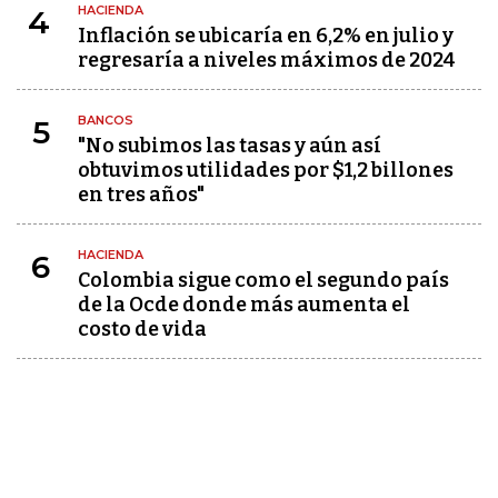
HACIENDA
4
Inflación se ubicaría en 6,2% en julio y
regresaría a niveles máximos de 2024
BANCOS
5
"No subimos las tasas y aún así
obtuvimos utilidades por $1,2 billones
en tres años"
HACIENDA
6
Colombia sigue como el segundo país
de la Ocde donde más aumenta el
costo de vida