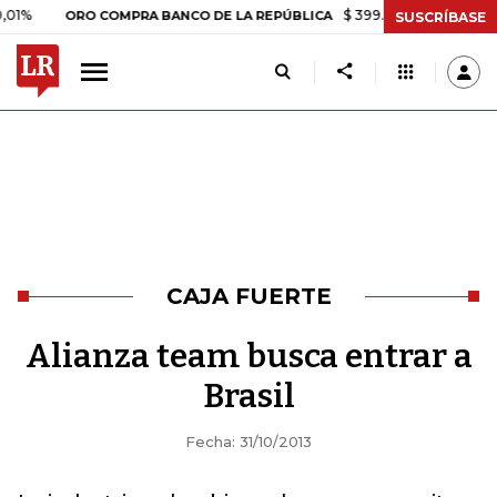
$ 399.745,16
+$ 2.295,71
+0
ORO COMPRA BANCO DE LA REPÚBLICA
SUSCRÍBASE
CAJA FUERTE
Alianza team busca entrar a
Brasil
Fecha: 31/10/2013