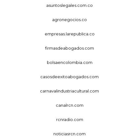
asuntoslegales.com.co
agronegocios.co
empresas.larepublica.co
firmasdeabogados.com
bolsaencolombia.com
casosdeexitoabogados.com
carnavalindustriacultural.com
canalrcn.com
rcnradio.com
noticiasrcn.com