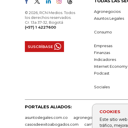
TODAS LAS SE
Agronegocios
© 2026, RCN Medios. Todos
los derechos reservados.
Asuntos Legales
Cr. 13a 37-32, Bogotá
(+57) 1 4227600
Consumo
Empresas
SUSCRÍBASE
Finanzas
Indicadores
Internet Economy
Podcast
Sociales
PORTALES ALIADOS:
COOKIES
asuntoslegales.com.co
agronegocios.co
empresas
Este sitio web
casosdeexitoabogados.com
carnavalindustriacultur
tráfico, mejor