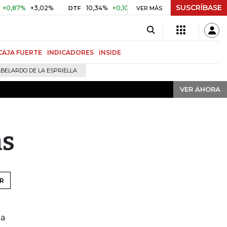
SUSCRÍBASE
VER AHORA
,87%
+3,02%
10,34%
+0,10%
+0,98%
$ 416,91
+$ 0,
DTF
VER MÁS
UVR
CAJA FUERTE
INDICADORES
INSIDE
BELARDO DE LA ESPRIELLA
VER AHORA
as
R
e
 a