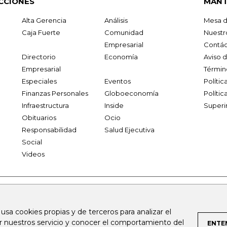
CCIONES
MANT
Alta Gerencia
Análisis
Mesa d
Caja Fuerte
Comunidad
Nuestr
Empresarial
Contác
Directorio
Economía
Aviso 
Empresarial
Términ
Especiales
Eventos
Políti
Finanzas Personales
Globoeconomía
Polític
Infraestructura
Inside
Superi
Obituarios
Ocio
Responsabilidad
Salud Ejecutiva
Social
Videos
.larepublica.co
firmasdeabogados.com
bolsaencolombia.com
 usa cookies propias y de terceros para analizar el
al.com
canalrcn.com
rcnradio.com
noticiasrcn.com
lafm.c
ar nuestros servicio y conocer el comportamiento del
ENTE