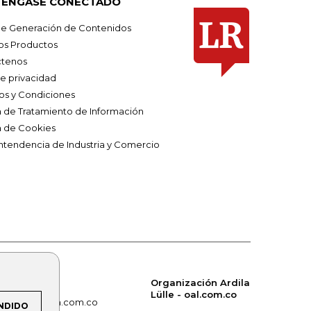
ÉNGASE CONECTADO
e Generación de Contenidos
os Productos
tenos
de privacidad
os y Condiciones
ca de Tratamiento de Información
a de Cookies
ntendencia de Industria y Comercio
Organización Ardila
Lülle - oal.com.co
om.co
alerta.com.co
NDIDO