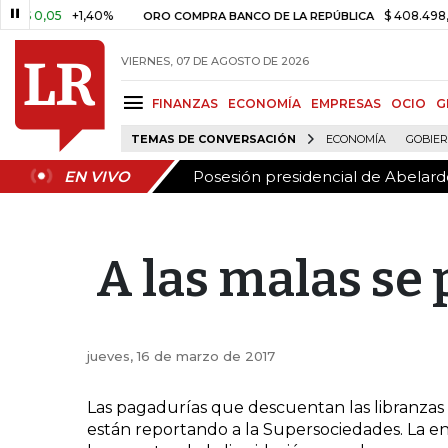
Posesión presidencial de Abelardo
EN VIVO
$ 0,05
+1,40%
$ 408.498,97
ORO COMPRA BANCO DE LA REPÚBLICA
VIERNES, 07 DE AGOSTO DE 2026
FINANZAS
ECONOMÍA
EMPRESAS
OCIO
G
TEMAS DE CONVERSACIÓN
ECONOMÍA
GOBIE
Posesión presidencial de Abelardo
EN VIVO
A las malas se
jueves, 16 de marzo de 2017
Las pagadurías que descuentan las libranzas i
están reportando a la Supersociedades. La ent