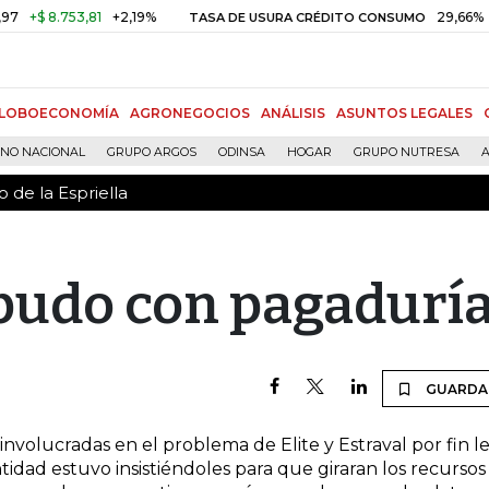
 de la Espriella
+$ 8.753,81
+2,19%
29,66%
+0
TASA DE USURA CRÉDITO CONSUMO
LOBOECONOMÍA
AGRONEGOCIOS
ANÁLISIS
ASUNTOS LEGALES
RNO NACIONAL
GRUPO ARGOS
ODINSA
HOGAR
GRUPO NUTRESA
A
 de la Espriella
 pudo con pagadurí
GUARDA
nvolucradas en el problema de Elite y Estraval por fin l
idad estuvo insistiéndoles para que giraran los recursos