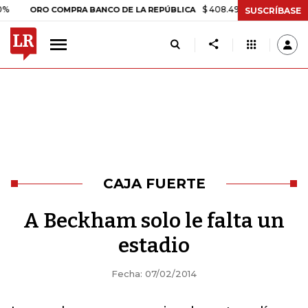
$ 408.498,97
+$ 8.753,81
+2,1
ORO COMPRA BANCO DE LA REPÚBLICA
SUSCRÍBASE
CAJA FUERTE
A Beckham solo le falta un
estadio
Fecha: 07/02/2014