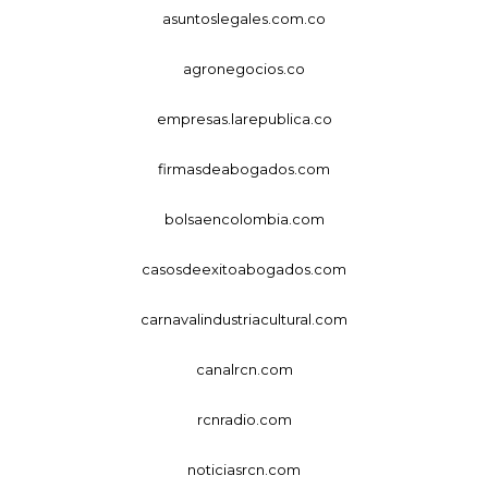
asuntoslegales.com.co
agronegocios.co
empresas.larepublica.co
firmasdeabogados.com
bolsaencolombia.com
casosdeexitoabogados.com
carnavalindustriacultural.com
canalrcn.com
rcnradio.com
noticiasrcn.com