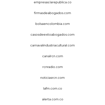
empresas.larepublica.co
firmasdeabogados.com
bolsaencolombia.com
casosdeexitoabogados.com
carnavalindustriacultural.com
canalrcn.com
rcnradio.com
noticiasrcn.com
lafm.com.co
alerta.com.co