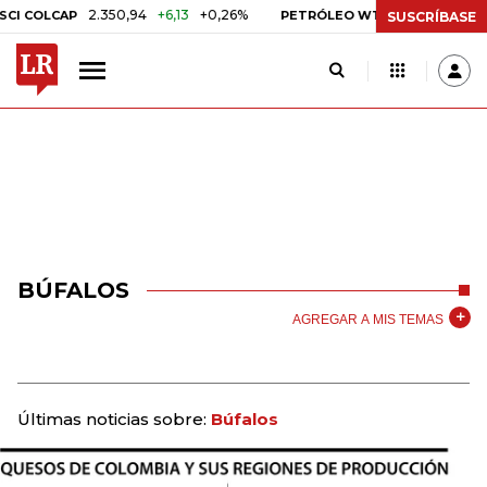
2.350,94
+6,13
+0,26%
US$ 78,01
US$ 2,
COLCAP
PETRÓLEO WTI
SUSCRÍBASE
BÚFALOS
AGREGAR A MIS TEMAS
Últimas noticias sobre:
Búfalos