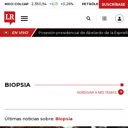
2.350,94
+6,13
+0,26%
US$ 78,01
U
SCI COLCAP
PETRÓLEO WTI
SUSCRÍBASE
EN VIVO
Posesión presidencial de Abelardo de la Espriell
BIOPSIA
AGREGAR A MIS TEMAS
Últimas noticias sobre:
Biopsia