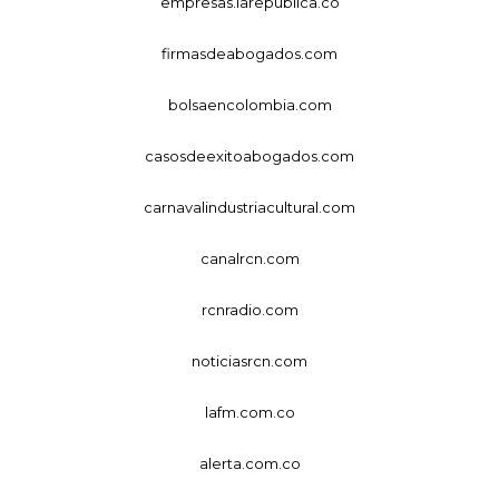
empresas.larepublica.co
firmasdeabogados.com
bolsaencolombia.com
casosdeexitoabogados.com
carnavalindustriacultural.com
canalrcn.com
rcnradio.com
noticiasrcn.com
lafm.com.co
alerta.com.co