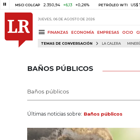
2.350,94
+6,13
+0,26%
US$ 78,01
US
MSCI COLCAP
PETRÓLEO WTI
JUEVES, 06 DE AGOSTO DE 2026
FINANZAS
ECONOMÍA
EMPRESAS
OCIO
G
TEMAS DE CONVERSACIÓN
LA CALERA
MINER
BAÑOS PÚBLICOS
Baños públicos
Últimas noticias sobre:
Baños públicos