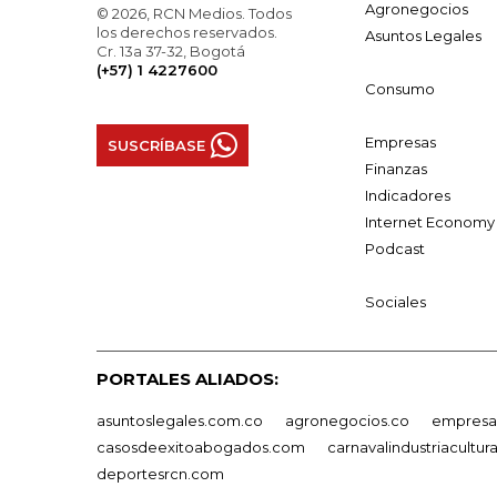
Agronegocios
© 2026, RCN Medios. Todos
los derechos reservados.
Asuntos Legales
Cr. 13a 37-32, Bogotá
(+57) 1 4227600
Consumo
Empresas
SUSCRÍBASE
Finanzas
Indicadores
Internet Economy
Podcast
Sociales
PORTALES ALIADOS:
asuntoslegales.com.co
agronegocios.co
empresas
casosdeexitoabogados.com
carnavalindustriacultur
deportesrcn.com