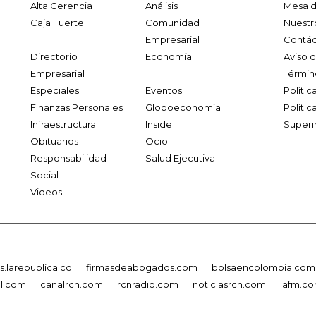
Alta Gerencia
Análisis
Mesa d
Caja Fuerte
Comunidad
Nuestr
Empresarial
Contác
Directorio
Economía
Aviso 
Empresarial
Términ
Especiales
Eventos
Políti
Finanzas Personales
Globoeconomía
Polític
Infraestructura
Inside
Superi
Obituarios
Ocio
Responsabilidad
Salud Ejecutiva
Social
Videos
.larepublica.co
firmasdeabogados.com
bolsaencolombia.com
al.com
canalrcn.com
rcnradio.com
noticiasrcn.com
lafm.c