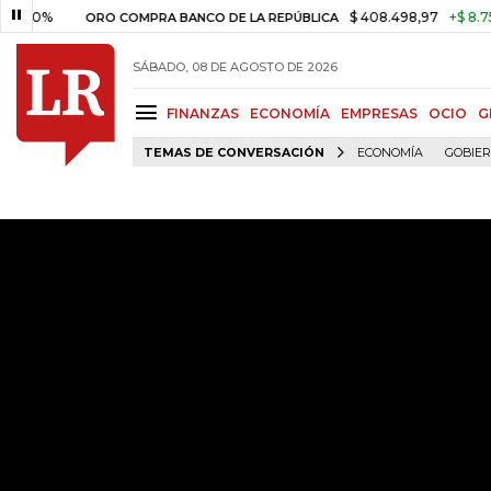
0%
$ 408.498,97
+$ 8.753,81
ORO COMPRA BANCO DE LA REPÚBLICA
SÁBADO, 08 DE AGOSTO DE 2026
FINANZAS
ECONOMÍA
EMPRESAS
OCIO
G
TEMAS DE CONVERSACIÓN
ECONOMÍA
GOBIE