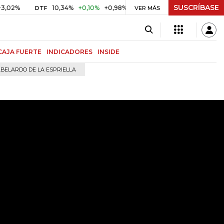
SUSCRÍBASE
%
10,34%
+0,10%
+0,98%
$ 416,96
+$ 0,05
+0,01%
DTF
UVR
VER MÁS
CAJA FUERTE
INDICADORES
INSIDE
BELARDO DE LA ESPRIELLA