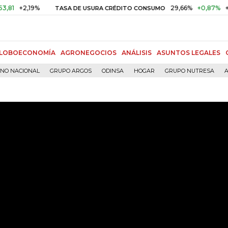
+2,19%
29,66%
+0,87%
+3,02
TASA DE USURA CRÉDITO CONSUMO
LOBOECONOMÍA
AGRONEGOCIOS
ANÁLISIS
ASUNTOS LEGALES
RNO NACIONAL
GRUPO ARGOS
ODINSA
HOGAR
GRUPO NUTRESA
A