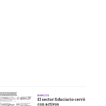
BANCOS
El sector fiduciario cerró
con activos