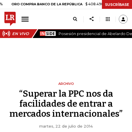
$ 408.498,97
+$ 8.753,81
+2,1
ORO COMPRA BANCO DE LA REPÚBLICA
SUSCRÍBASE
EN VIVO
Posesión presidencial de Abelardo De 
ARCHIVO
“Superar la PPC nos da
facilidades de entrar a
mercados internacionales”
martes, 22 de julio de 2014