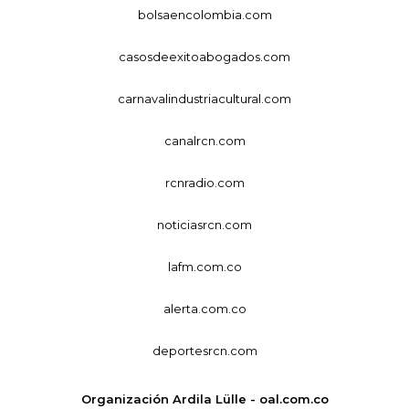
bolsaencolombia.com
casosdeexitoabogados.com
carnavalindustriacultural.com
canalrcn.com
rcnradio.com
noticiasrcn.com
lafm.com.co
alerta.com.co
deportesrcn.com
Organización Ardila Lülle - oal.com.co