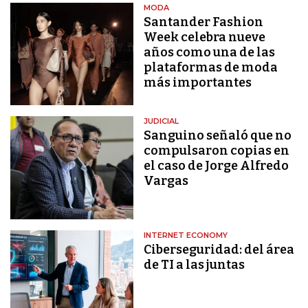
MODA
Santander Fashion
Week celebra nueve
años como una de las
plataformas de moda
más importantes
JUDICIAL
Sanguino señaló que no
compulsaron copias en
el caso de Jorge Alfredo
Vargas
INTERNET ECONOMY
Ciberseguridad: del área
de TI a las juntas