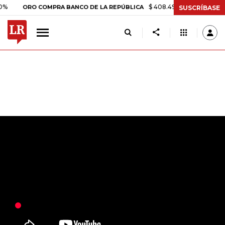
$ 408.498,97
+$ 8.753,81
+
ORO COMPRA BANCO DE LA REPÚBLICA
SUSCRÍBASE