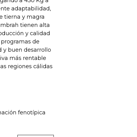
egando a 450 Kg a
nte adaptabilidad,
e tierna y magra
imbrah tienen alta
oducción y calidad
s programas de
d y buen desarrollo
tiva más rentable
as regiones cálidas
mación fenotípica