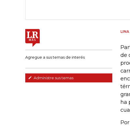
LINA
Par
de 
Agregue a sus temas de interés
pro
car
enc
Administre sus temas
tér
gra
ha 
cua
Por