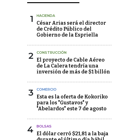
1
HACIENDA
César Arias será el director
de Crédito Público del
Gobierno de la Espriella
2
CONSTRUCCIÓN
El proyecto de Cable Aéreo
de La Calera tendría una
inversión de más de $1 billón
3
COMERCIO
Esta es la oferta de Kokoriko
para los "Gustavos" y
"Abelardos" este 7 de agosto
4
BOLSAS
El dólar cerró $21,81 a la baja
durante el último día hábil