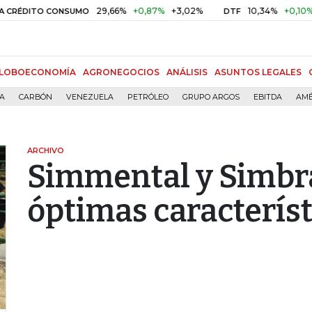
29,66%
+0,87%
+3,02%
10,34%
+0,10%
+0,98
TO CONSUMO
DTF
LOBOECONOMÍA
AGRONEGOCIOS
ANÁLISIS
ASUNTOS LEGALES
ÍA
CARBÓN
VENEZUELA
PETRÓLEO
GRUPO ARGOS
EBITDA
AMÉ
ARCHIVO
Simmental y Simbr
óptimas característ