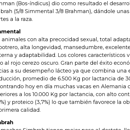
hman (Bos-índicus) dio como resultado el desarrol
brah (5/8 Simmental 3/8 Brahman), dándole unas c
tes a la raza.
mmental
 animales con alta precocidad sexual, total adapt
potrero, alta longevidad, mansedumbre, excelente
erna y adaptabilidad. Los colores característicos 
ro al rojo cerezo oscuro. Gran parte del éxito econ
cias a su desempeño lácteo ya que combina una 
ducción, promedio de 6.500 Kg por lactancia de 30
ontrando hoy en día muchas vacas en Alemania 
eriores a los 10.000 Kg por lactancia, con alto con
4%) y proteico (3,7%) lo que también favorece la 
primera calidad.
mbrah