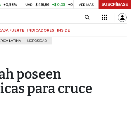
SUSCRÍBASE
%
$ 416,86
+$ 0,05
+0,01%
US$ 64.442,80
-US$ 5
UVR
BITCOIN
VER MÁS
CAJA FUERTE
INDICADORES
INSIDE
RICA LATINA
MOROSIDAD
ah poseen
icas para cruce