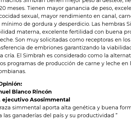
 machos Simbrah tienen mejor peso al destete, ll
 20 meses. Tienen mayor ganancia de peso, excele
cocidad sexual, mayor rendimiento en canal, carn
 mínimo de gordura y desperdicio. Las hembras S
ilidad materna, excelente fertilidad con buena pr
leche. Son muy solicitadas como receptoras en lo
nsferencia de embriones garantizando la viabilida
la cría. El Simbrah es considerado como la alterna
los programas de producción de carne y leche en l
ombianas.
Opinión:
uel Blanco Rincón
. ejecutivo Asosimmental
 raza simmental aporta alta genética y buena for
a las ganaderías del país y su productividad ”