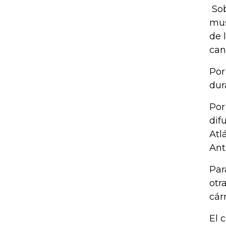
Sob
mus
de 
can
Por
dur
Por
dif
Atl
Ant
Par
otr
cár
El 