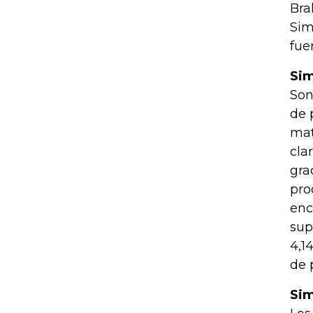
Bra
Sim
fuer
Si
Son
de 
mat
cla
gra
pro
enc
sup
4,1
de 
Si