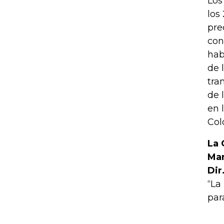
Los
los
pre
con
hab
de 
tra
de 
en 
Col
La 
Man
Dir
“La
par