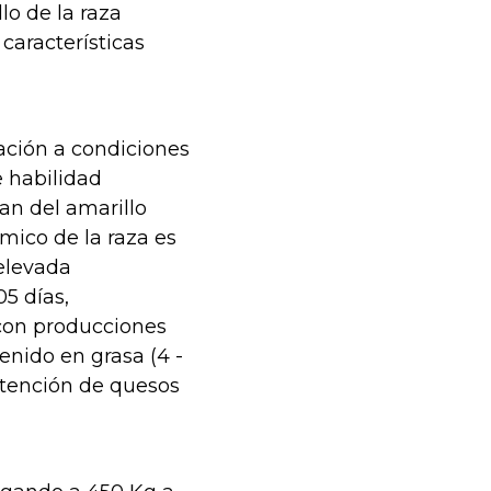
lo de la raza
aracterísticas
ación a condiciones
 habilidad
van del amarillo
ómico de la raza es
elevada
5 días,
con producciones
tenido en grasa (4 -
obtención de quesos