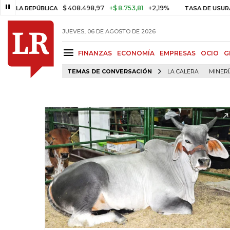
$ 408.498,97
+$ 8.753,81
+2,19%
REPÚBLICA
TASA DE USURA CRÉDI
JUEVES, 06 DE AGOSTO DE 2026
FINANZAS
ECONOMÍA
EMPRESAS
OCIO
G
TEMAS DE CONVERSACIÓN
LA CALERA
MINER