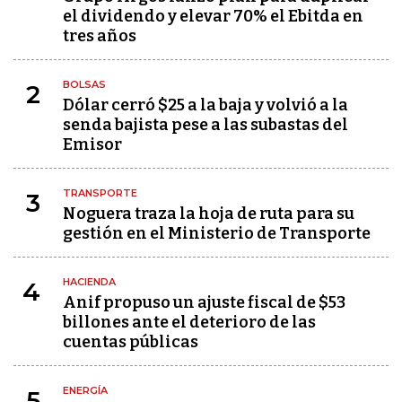
el dividendo y elevar 70% el Ebitda en
tres años
BOLSAS
2
Dólar cerró $25 a la baja y volvió a la
senda bajista pese a las subastas del
Emisor
TRANSPORTE
3
Noguera traza la hoja de ruta para su
gestión en el Ministerio de Transporte
HACIENDA
4
Anif propuso un ajuste fiscal de $53
billones ante el deterioro de las
cuentas públicas
ENERGÍA
5