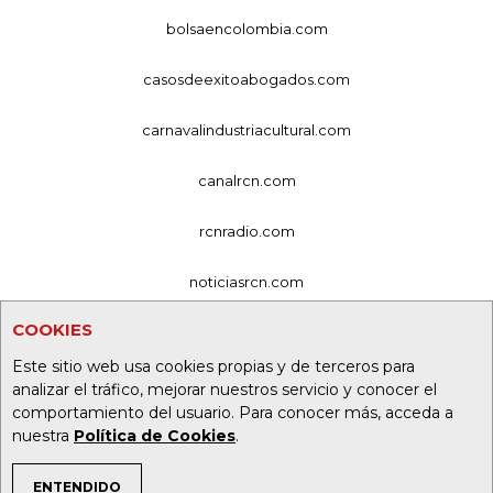
bolsaencolombia.com
casosdeexitoabogados.com
carnavalindustriacultural.com
canalrcn.com
rcnradio.com
noticiasrcn.com
COOKIES
lafm.com.co
Este sitio web usa cookies propias y de terceros para
alerta.com.co
analizar el tráfico, mejorar nuestros servicio y conocer el
comportamiento del usuario. Para conocer más, acceda a
deportesrcn.com
nuestra
Política de Cookies
.
ENTENDIDO
Organización Ardila Lülle - oal.com.co