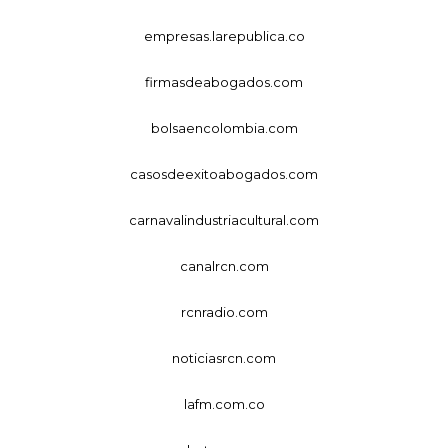
empresas.larepublica.co
firmasdeabogados.com
bolsaencolombia.com
casosdeexitoabogados.com
carnavalindustriacultural.com
canalrcn.com
rcnradio.com
noticiasrcn.com
lafm.com.co