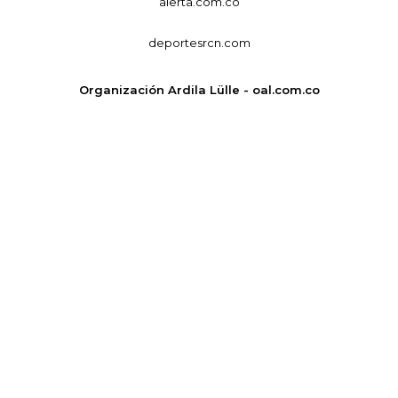
alerta.com.co
deportesrcn.com
Organización Ardila Lülle - oal.com.co