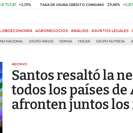
81
+2,19%
29,66%
+0,87%
+3,
TASA DE USURA CRÉDITO CONSUMO
LOBOECONOMÍA
AGRONEGOCIOS
ANÁLISIS
ASUNTOS LEGALES
RNO NACIONAL
GRUPO ARGOS
ODINSA
HOGAR
GRUPO NUTRESA
A
ARCHIVO
Santos resaltó la n
todos los países de
afronten juntos los