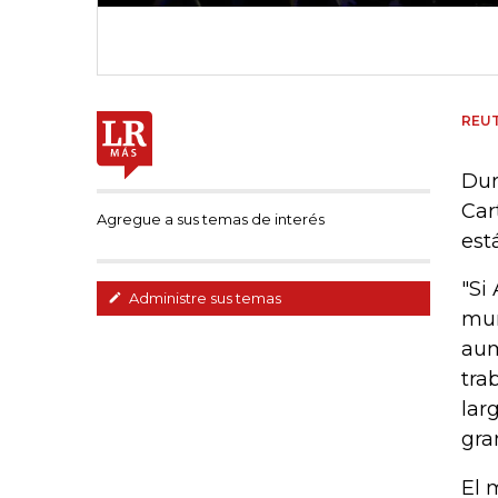
REU
Dur
Car
Agregue a sus temas de interés
est
"Si
Administre sus temas
mun
aum
tra
lar
gra
El 