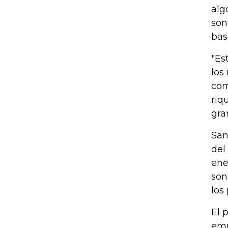
alg
son
bas
"Es
los
com
riq
gra
San
del
ene
son
los
El 
emp