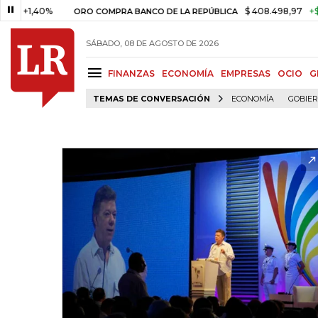
1,40%
$ 408.498,97
+$ 8.753,
ORO COMPRA BANCO DE LA REPÚBLICA
SÁBADO, 08 DE AGOSTO DE 2026
FINANZAS
ECONOMÍA
EMPRESAS
OCIO
G
TEMAS DE CONVERSACIÓN
ECONOMÍA
GOBIE