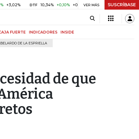
SUSCRÍBASE
02%
10,34%
+0,10%
+0,98%
$ 416,96
+$ 0,05
+0,01
DTF
UVR
VER MÁS
CAJA FUERTE
INDICADORES
INSIDE
BELARDO DE LA ESPRIELLA
ecesidad de que
 América
 retos