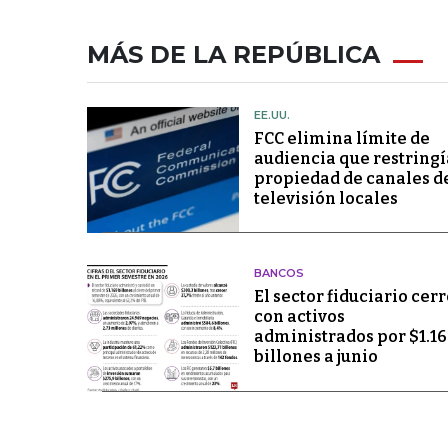
MÁS DE LA REPÚBLICA
EE.UU.
FCC elimina límite de
audiencia que restringí
propiedad de canales d
televisión locales
BANCOS
El sector fiduciario cerr
con activos
administrados por $1.1
billones a junio