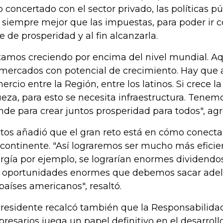
o concertado con el sector privado, las políticas p
 siempre mejor que las impuestas, para poder ir 
e de prosperidad y al fin alcanzarla.
tamos creciendo por encima del nivel mundial. A
 mercados con potencial de crecimiento. Hay que
ercio entre la Región, entre los latinos. Si crece 
ueza, para esto se necesita infraestructura. Tene
nde para crear juntos prosperidad para todos", agr
tos añadió que el gran reto está en cómo conectar
 continente. "Así lograremos ser mucho más eficie
rgía por ejemplo, se lograrían enormes dividendos
 oportunidades enormes que debemos sacar adel
 países americanos", resaltó.
presidente recalcó también que la Responsabilidad
resarios juega un papel definitivo en el desarroll