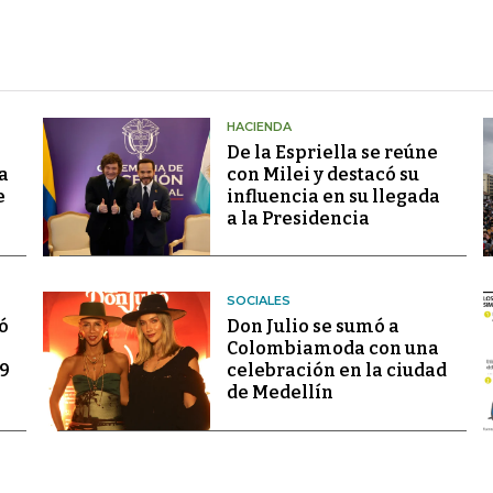
HACIENDA
De la Espriella se reúne
a
con Milei y destacó su
e
influencia en su llegada
a la Presidencia
SOCIALES
ó
Don Julio se sumó a
Colombiamoda con una
69
celebración en la ciudad
de Medellín