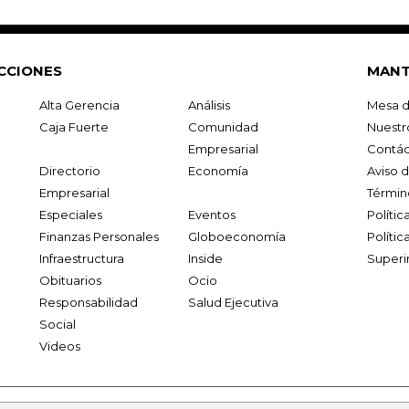
CCIONES
MANT
Alta Gerencia
Análisis
Mesa d
Caja Fuerte
Comunidad
Nuestr
Empresarial
Contác
Directorio
Economía
Aviso 
Empresarial
Términ
Especiales
Eventos
Políti
Finanzas Personales
Globoeconomía
Polític
Infraestructura
Inside
Superi
Obituarios
Ocio
Responsabilidad
Salud Ejecutiva
Social
Videos