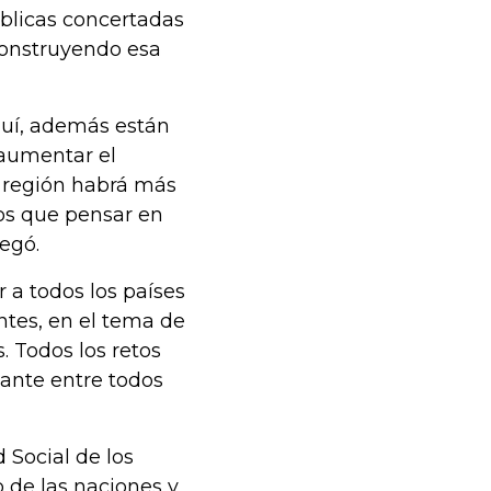
úblicas concertadas
construyendo esa
quí, además están
 aumentar el
la región habrá más
mos que pensar en
egó.
 a todos los países
ntes, en el tema de
. Todos los retos
ante entre todos
 Social de los
o de las naciones y