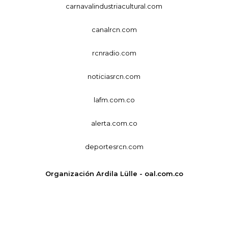
carnavalindustriacultural.com
canalrcn.com
rcnradio.com
noticiasrcn.com
lafm.com.co
alerta.com.co
deportesrcn.com
Organización Ardila Lülle - oal.com.co