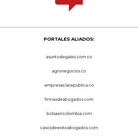
PORTALES ALIADOS:
asuntoslegales.com.co
agronegocios.co
empresas.larepublica.co
firmasdeabogados.com
bolsaencolombia.com
casosdeexitoabogados.com