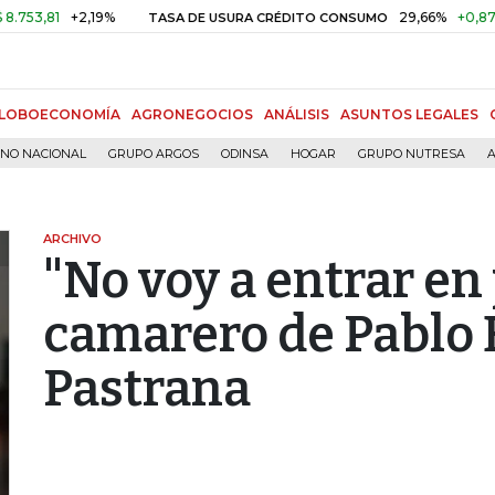
81
+2,19%
29,66%
+0,87%
+3,
TASA DE USURA CRÉDITO CONSUMO
LOBOECONOMÍA
AGRONEGOCIOS
ANÁLISIS
ASUNTOS LEGALES
RNO NACIONAL
GRUPO ARGOS
ODINSA
HOGAR
GRUPO NUTRESA
A
ARCHIVO
"No voy a entrar en
camarero de Pablo 
Pastrana