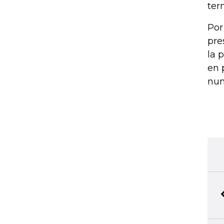
ter
Por
pre
la 
en 
nun