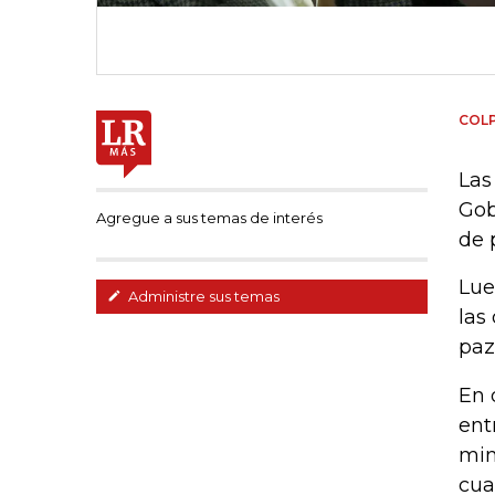
COL
Las
Gob
Agregue a sus temas de interés
de 
Lue
Administre sus temas
las
paz
En 
ent
min
cua