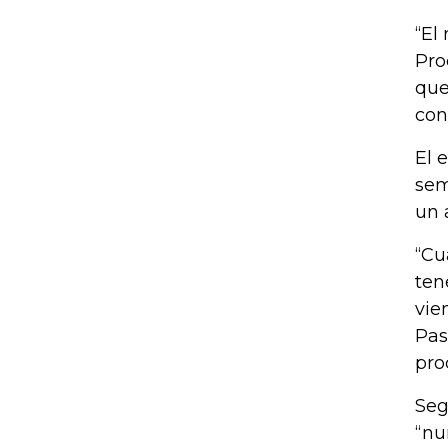
“El
Pro
que
con
El 
sem
un 
“Cu
ten
vie
Pas
pro
Seg
“nu