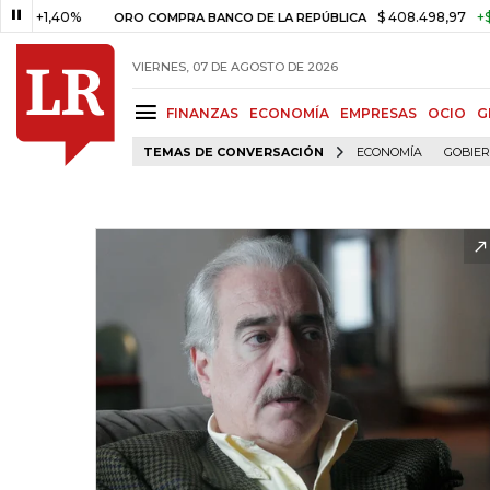
1,40%
$ 408.498,97
+$ 8.753,
ORO COMPRA BANCO DE LA REPÚBLICA
VIERNES, 07 DE AGOSTO DE 2026
FINANZAS
ECONOMÍA
EMPRESAS
OCIO
G
TEMAS DE CONVERSACIÓN
ECONOMÍA
GOBIE