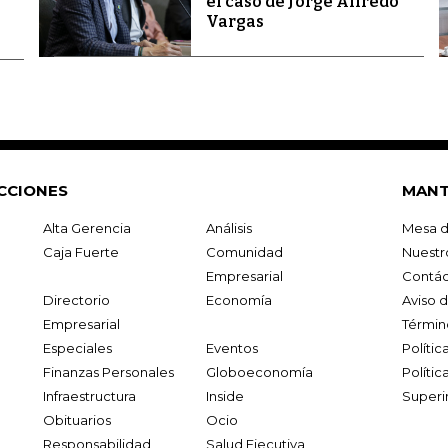
el caso de Jorge Alfredo
Vargas
CCIONES
MANT
Alta Gerencia
Análisis
Mesa d
Caja Fuerte
Comunidad
Nuestr
Empresarial
Contác
Directorio
Economía
Aviso 
Empresarial
Términ
Especiales
Eventos
Políti
Finanzas Personales
Globoeconomía
Polític
Infraestructura
Inside
Superi
Obituarios
Ocio
Responsabilidad
Salud Ejecutiva