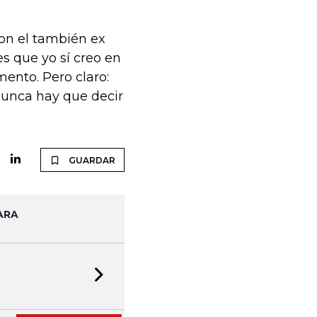
con el también ex
es que yo sí creo en
ento. Pero claro:
nunca hay que decir
GUARDAR
ARA
Next slide