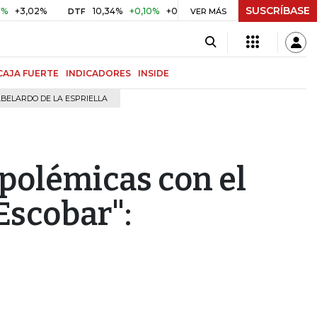
SUSCRÍBASE
02%
10,34%
+0,10%
+0,98%
$ 416,91
+$ 0,05
+0,01
DTF
UVR
VER MÁS
CAJA FUERTE
INDICADORES
INSIDE
BELARDO DE LA ESPRIELLA
 polémicas con el
Escobar":