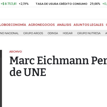
8.753,81
+2,19%
29,66%
+0,87
TASA DE USURA CRÉDITO CONSUMO
LOBOECONOMÍA
AGRONEGOCIOS
ANÁLISIS
ASUNTOS LEGALES
RNO NACIONAL
GRUPO ARGOS
ODINSA
HOGAR
GRUPO NUTRESA
A
ARCHIVO
Marc Eichmann Perr
de UNE