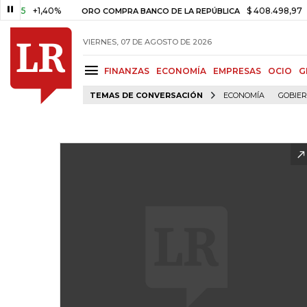
,05
+1,40%
$ 408.498,97
+$ 
ORO COMPRA BANCO DE LA REPÚBLICA
VIERNES, 07 DE AGOSTO DE 2026
FINANZAS
ECONOMÍA
EMPRESAS
OCIO
G
TEMAS DE CONVERSACIÓN
ECONOMÍA
GOBIE