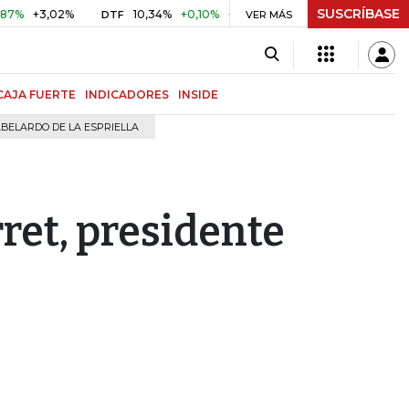
SUSCRÍBASE
%
+3,02%
10,34%
+0,10%
+0,98%
$ 416,91
+$ 0,05
DTF
VER MÁS
UVR
CAJA FUERTE
INDICADORES
INSIDE
BELARDO DE LA ESPRIELLA
et, presidente