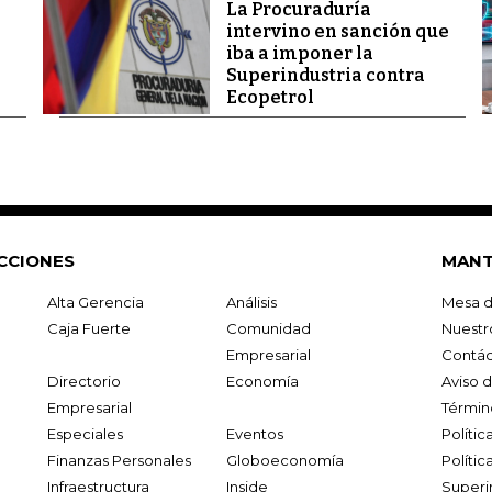
La Procuraduría
intervino en sanción que
iba a imponer la
Superindustria contra
Ecopetrol
CCIONES
MANT
Alta Gerencia
Análisis
Mesa d
Caja Fuerte
Comunidad
Nuestr
Empresarial
Contác
Directorio
Economía
Aviso 
Empresarial
Términ
Especiales
Eventos
Políti
Finanzas Personales
Globoeconomía
Polític
Infraestructura
Inside
Superi