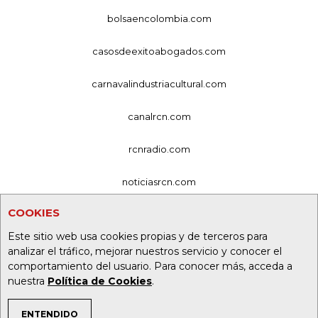
bolsaencolombia.com
casosdeexitoabogados.com
carnavalindustriacultural.com
canalrcn.com
rcnradio.com
noticiasrcn.com
COOKIES
lafm.com.co
Este sitio web usa cookies propias y de terceros para
alerta.com.co
analizar el tráfico, mejorar nuestros servicio y conocer el
comportamiento del usuario. Para conocer más, acceda a
deportesrcn.com
nuestra
Política de Cookies
.
ENTENDIDO
Organización Ardila Lülle - oal.com.co