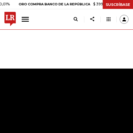
1%
$ 399.745,16
+$ 2.295,71
ORO COMPRA BANCO DE LA REPÚBLICA
SUSCRÍBASE