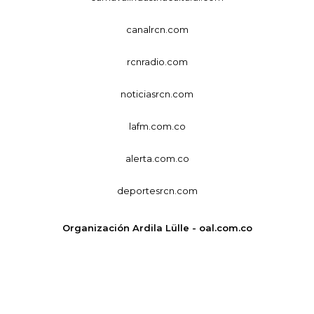
canalrcn.com
rcnradio.com
noticiasrcn.com
lafm.com.co
alerta.com.co
deportesrcn.com
Organización Ardila Lülle - oal.com.co