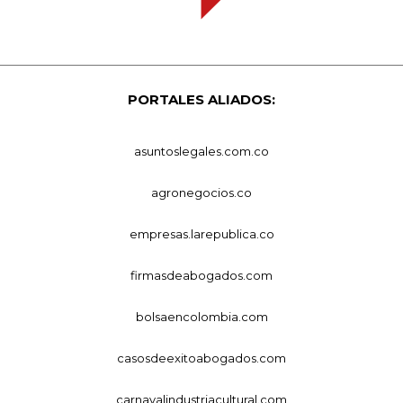
PORTALES ALIADOS:
asuntoslegales.com.co
agronegocios.co
empresas.larepublica.co
firmasdeabogados.com
bolsaencolombia.com
casosdeexitoabogados.com
carnavalindustriacultural.com