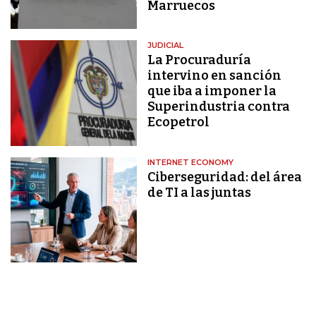
Marruecos
JUDICIAL
La Procuraduría
intervino en sanción
que iba a imponer la
Superindustria contra
Ecopetrol
INTERNET ECONOMY
Ciberseguridad: del área
de TI a las juntas