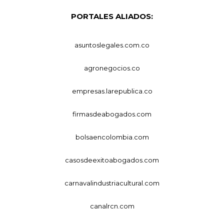
PORTALES ALIADOS:
asuntoslegales.com.co
agronegocios.co
empresas.larepublica.co
firmasdeabogados.com
bolsaencolombia.com
casosdeexitoabogados.com
carnavalindustriacultural.com
canalrcn.com