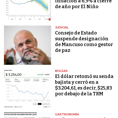
inflación a 6,9% a cierre
de año por El Niño
JUDICIAL
Consejo de Estado
suspende designación
de Mancuso como gestor
de paz
BOLSAS
El dólar retomó su senda
bajista y cerró en a
$3.204,61, es decir, $25,83
por debajo de la TRM
GASTRONOMÍA