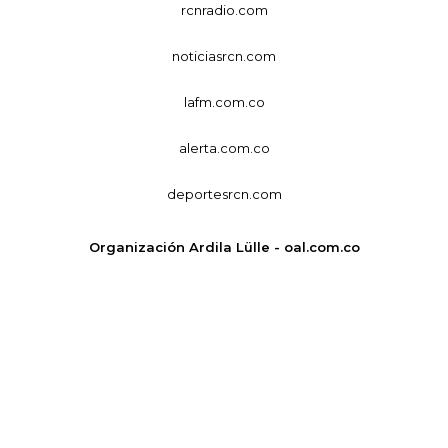
rcnradio.com
noticiasrcn.com
lafm.com.co
alerta.com.co
deportesrcn.com
Organización Ardila Lülle - oal.com.co