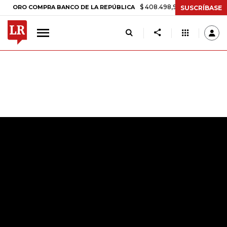
$ 408.498,97
+$ 8.753,81
+2,1
ORO COMPRA BANCO DE LA REPÚBLICA
SUSCRÍBASE