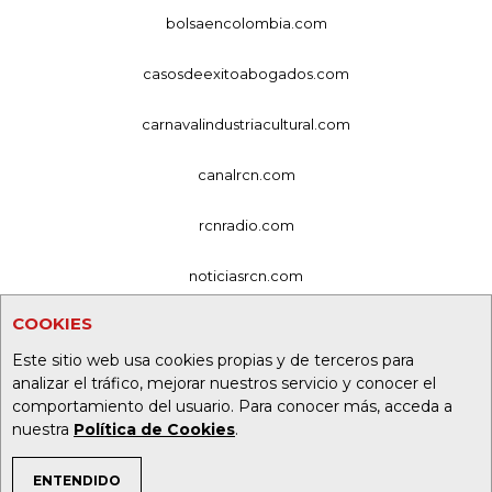
bolsaencolombia.com
casosdeexitoabogados.com
carnavalindustriacultural.com
canalrcn.com
rcnradio.com
noticiasrcn.com
COOKIES
lafm.com.co
Este sitio web usa cookies propias y de terceros para
alerta.com.co
analizar el tráfico, mejorar nuestros servicio y conocer el
comportamiento del usuario. Para conocer más, acceda a
deportesrcn.com
nuestra
Política de Cookies
.
ENTENDIDO
Organización Ardila Lülle - oal.com.co