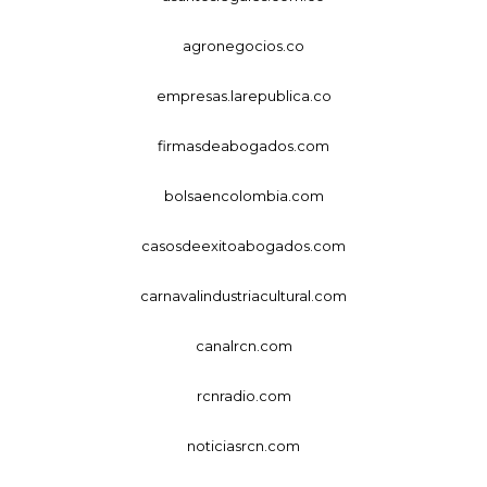
agronegocios.co
empresas.larepublica.co
firmasdeabogados.com
bolsaencolombia.com
casosdeexitoabogados.com
carnavalindustriacultural.com
canalrcn.com
rcnradio.com
noticiasrcn.com