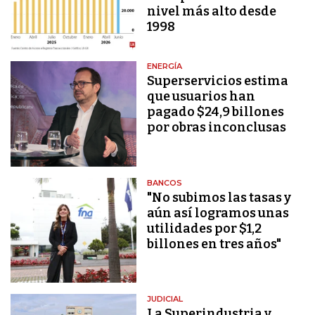
nivel más alto desde
1998
ENERGÍA
Superservicios estima
que usuarios han
pagado $24,9 billones
por obras inconclusas
BANCOS
"No subimos las tasas y
aún así logramos unas
utilidades por $1,2
billones en tres años"
JUDICIAL
La Superindustria y