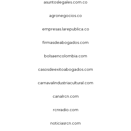
asuntoslegales.com.co
agronegocios.co
empresas.larepublica.co
firmasdeabogados.com
bolsaencolombia.com
casosdeexitoabogados.com
carnavalindustriacultural.com
canalrcn.com
rcnradio.com
noticiasrcn.com