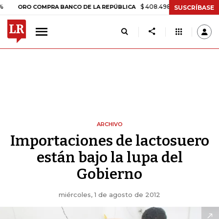
$ 408.498,97
+$ 8.753,81
+2,1
ORO COMPRA BANCO DE LA REPÚBLICA
SUSCRÍBASE
ARCHIVO
Importaciones de lactosuero
están bajo la lupa del
Gobierno
miércoles, 1 de agosto de 2012