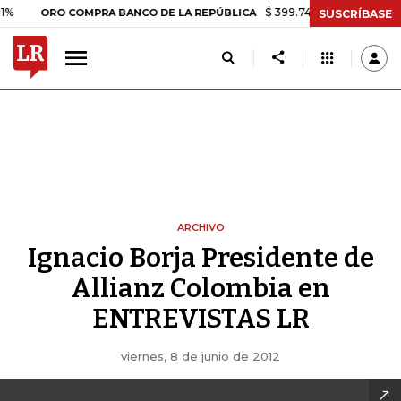
$ 399.745,16
+$ 2.295,71
+0
ORO COMPRA BANCO DE LA REPÚBLICA
SUSCRÍBASE
ARCHIVO
Ignacio Borja Presidente de
Allianz Colombia en
ENTREVISTAS LR
viernes, 8 de junio de 2012