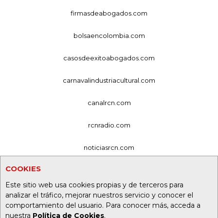
firmasdeabogados.com
bolsaencolombia.com
casosdeexitoabogados.com
carnavalindustriacultural.com
canalrcn.com
rcnradio.com
noticiasrcn.com
COOKIES
lafm.com.co
Este sitio web usa cookies propias y de terceros para
alerta.com.co
analizar el tráfico, mejorar nuestros servicio y conocer el
comportamiento del usuario. Para conocer más, acceda a
deportesrcn.com
nuestra
Política de Cookies
.