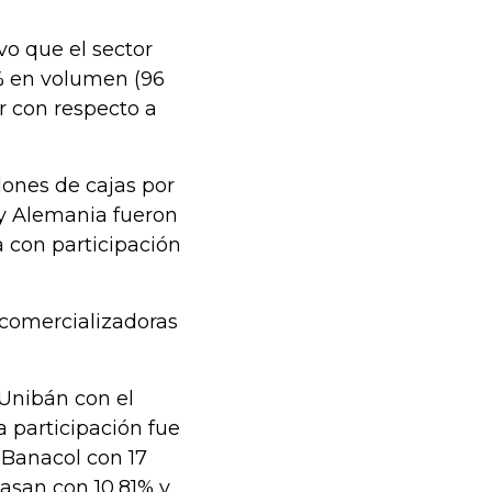
vo que el sector
% en volumen (96
or con respecto a
lones de cajas por
 y Alemania fueron
a con participación
 comercializadoras
 Unibán con el
 participación fue
 Banacol con 17
nasan con 10,81% y