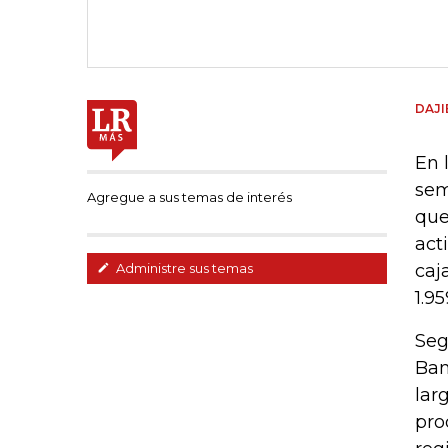
DAJI
En 
sem
Agregue a sus temas de interés
que
act
caj
Administre sus temas
1.95
Seg
Ban
lar
pro