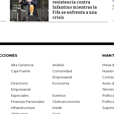
resistencia contra
Infantino mientras la
Fifa se enfrenta a una
crisis
CCIONES
MANT
Alta Gerencia
Análisis
Mesa d
Caja Fuerte
Comunidad
Nuestr
Empresarial
Contác
Directorio
Economía
Aviso 
Empresarial
Términ
Especiales
Eventos
Políti
Finanzas Personales
Globoeconomía
Polític
Infraestructura
Inside
Superi
Obituarios
Ocio