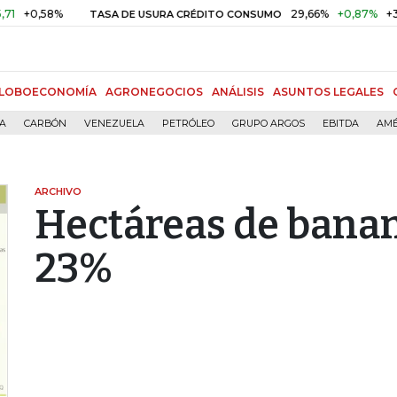
,58%
29,66%
+0,87%
+3,02%
TASA DE USURA CRÉDITO CONSUMO
LOBOECONOMÍA
AGRONEGOCIOS
ANÁLISIS
ASUNTOS LEGALES
ÍA
CARBÓN
VENEZUELA
PETRÓLEO
GRUPO ARGOS
EBITDA
AMÉ
ARCHIVO
Hectáreas de bana
23%