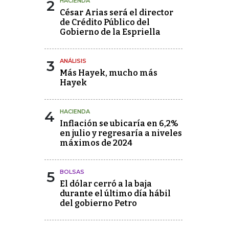
2
HACIENDA
César Arias será el director
de Crédito Público del
Gobierno de la Espriella
3
ANÁLISIS
Más Hayek, mucho más
Hayek
4
HACIENDA
Inflación se ubicaría en 6,2%
en julio y regresaría a niveles
máximos de 2024
5
BOLSAS
El dólar cerró a la baja
durante el último día hábil
del gobierno Petro