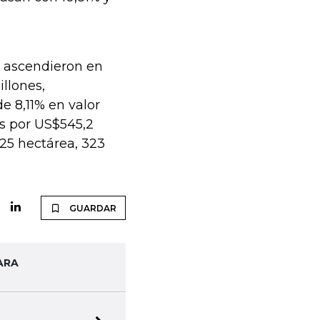
 ascendieron en
illones,
 8,11% en valor
as por US$545,2
425 hectárea, 323
GUARDAR
ARA