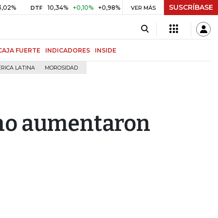
SUSCRÍBASE
10,34%
+0,10%
+0,98%
$ 416,86
+$ 0,05
+0,01%
DTF
UVR
VER MÁS
CAJA FUERTE
INDICADORES
INSIDE
RICA LATINA
MOROSIDAD
no aumentaron