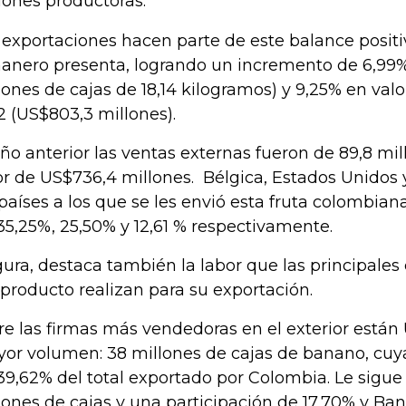
iones productoras.
 exportaciones hacen parte de este balance positi
anero presenta, logrando un incremento de 6,99
lones de cajas de 18,14 kilogramos) y 9,25% en val
2 (US$803,3 millones).
año anterior las ventas externas fueron de 89,8 mil
or de US$736,4 millones. Bélgica, Estados Unidos
 países a los que se les envió esta fruta colombian
35,25%, 25,50% y 12,61 % respectivamente.
ura, destaca también la labor que las principales
 producto realizan para su exportación.
re las firmas más vendedoras en el exterior están
or volumen: 38 millones de cajas de banano, cuya
39,62% del total exportado por Colombia. Le sigue
lones de cajas y una participación de 17,70% y Ba