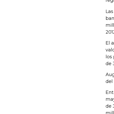
reg
Las
ban
mil
201
El 
val
los
de 
Aug
del
Ent
may
de 
mil