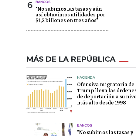
6
BANCOS
"No subimos las tasas y aún
así obtuvimos utilidades por
$1,2 billones en tres años"
MÁS DE LA REPÚBLICA
HACIENDA
Ofensiva migratoria de
Trump lleva las órdene
de deportación a su niv
más alto desde 1998
BANCOS
"No subimos las tasas y