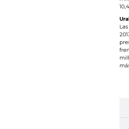
10,
Ura
Las
201
pre
fre
mil
más