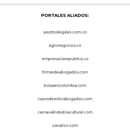
PORTALES ALIADOS:
asuntoslegales.com.co
agronegocios.co
empresas.larepublica.co
firmasdeabogados.com
bolsaencolombia.com
casosdeexitoabogados.com
carnavalindustriacultural.com
canalrcn.com