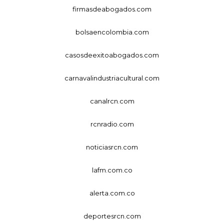
firmasdeabogados.com
bolsaencolombia.com
casosdeexitoabogados.com
carnavalindustriacultural.com
canalrcn.com
rcnradio.com
noticiasrcn.com
lafm.com.co
alerta.com.co
deportesrcn.com