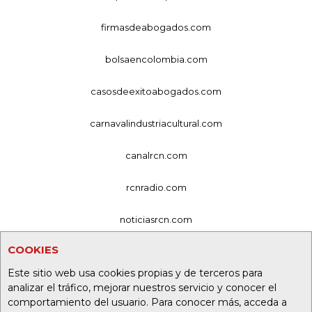
firmasdeabogados.com
bolsaencolombia.com
casosdeexitoabogados.com
carnavalindustriacultural.com
canalrcn.com
rcnradio.com
noticiasrcn.com
COOKIES
lafm.com.co
Este sitio web usa cookies propias y de terceros para
alerta.com.co
analizar el tráfico, mejorar nuestros servicio y conocer el
comportamiento del usuario. Para conocer más, acceda a