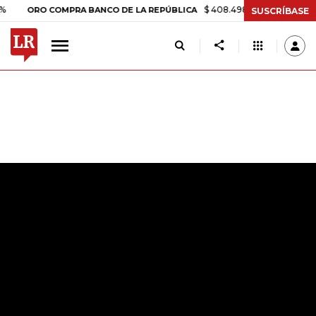
$ 408.498,97
+$ 8.753,81
+2
ORO COMPRA BANCO DE LA REPÚBLICA
SUSCRÍBASE