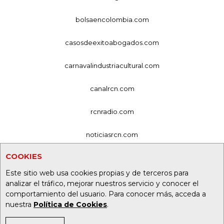
bolsaencolombia.com
casosdeexitoabogados.com
carnavalindustriacultural.com
canalrcn.com
rcnradio.com
noticiasrcn.com
COOKIES
lafm.com.co
Este sitio web usa cookies propias y de terceros para
alerta.com.co
analizar el tráfico, mejorar nuestros servicio y conocer el
comportamiento del usuario. Para conocer más, acceda a
deportesrcn.com
nuestra
Política de Cookies
.