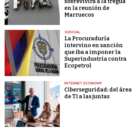
sobrevivirá a la tregua
en la reunión de
Marruecos
JUDICIAL
La Procuraduría
intervino en sanción
que iba a imponer la
Superindustria contra
Ecopetrol
INTERNET ECONOMY
Ciberseguridad: del área
de TI a las juntas