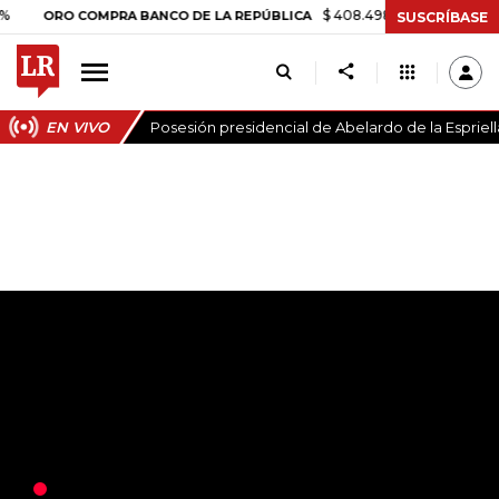
$ 408.498,97
+$ 8.753,81
+2
ORO COMPRA BANCO DE LA REPÚBLICA
SUSCRÍBASE
EN VIVO
Posesión presidencial de Abelardo de la Espriell