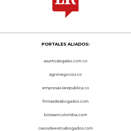
PORTALES ALIADOS:
asuntoslegales.com.co
agronegocios.co
empresas.larepublica.co
firmasdeabogados.com
bolsaencolombia.com
casosdeexitoabogados.com