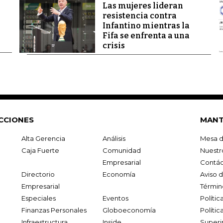
Las mujeres lideran
resistencia contra
Infantino mientras la
Fifa se enfrenta a una
crisis
CCIONES
MANT
Alta Gerencia
Análisis
Mesa d
Caja Fuerte
Comunidad
Nuestr
Empresarial
Contác
Directorio
Economía
Aviso 
Empresarial
Términ
Especiales
Eventos
Políti
Finanzas Personales
Globoeconomía
Polític
Infraestructura
Inside
Superi