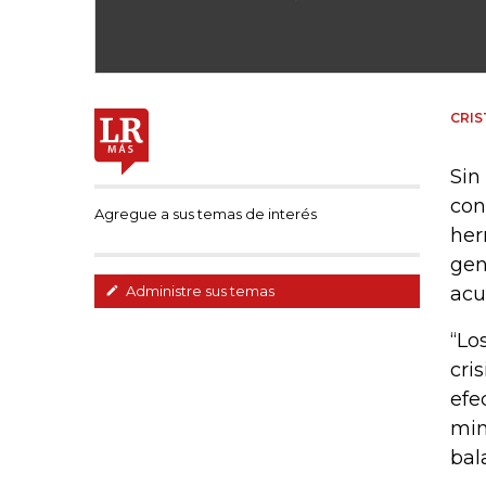
CRIS
Sin
con
Agregue a sus temas de interés
her
gen
acu
Administre sus temas
“Lo
cri
efe
min
bal