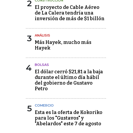
2
CONSTRUCCIÓN
El proyecto de Cable Aéreo
de La Calera tendría una
inversión de más de $1 billón
3
ANÁLISIS
Más Hayek, mucho más
Hayek
4
BOLSAS
El dólar cerró $21,81 a la baja
durante el último día hábil
del gobierno de Gustavo
Petro
5
COMERCIO
Esta es la oferta de Kokoriko
para los "Gustavos" y
"Abelardos" este 7 de agosto