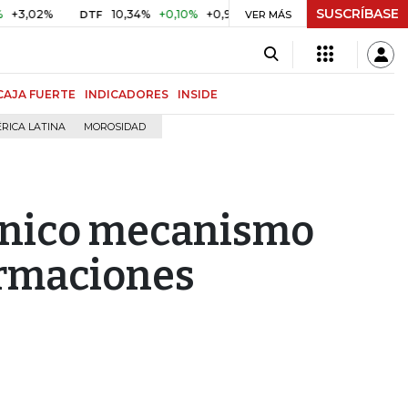
SUSCRÍBASE
02%
10,34%
+0,10%
+0,98%
$ 416,86
+$ 0,05
+0,01%
DTF
UVR
VER MÁS
CAJA FUERTE
INDICADORES
INSIDE
RICA LATINA
MOROSIDAD
l único mecanismo
ormaciones