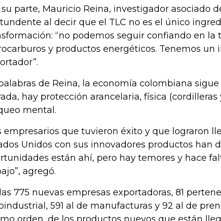
 su parte, Mauricio Reina, investigador asociado d
tundente al decir que el TLC no es el único ingre
nsformación: “no podemos seguir confiando en la 
rocarburos y productos energéticos. Tenemos un
ortador”.
palabras de Reina, la economía colombiana sigu
rada, hay protección arancelaria, física (cordilleras 
queo mental.
s empresarios que tuvieron éxito y que lograron l
ados Unidos con sus innovadores productos han 
rtunidades están ahí, pero hay temores y hace falt
bajo”, agregó.
las 775 nuevas empresas exportadoras, 81 pertene
oindustrial, 591 al de manufacturas y 92 al de pren
mo orden, de los productos nuevos que están ll