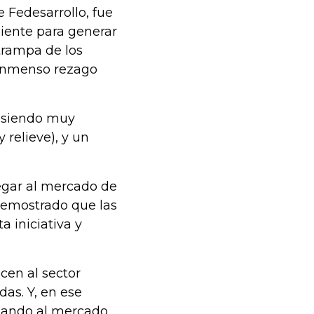
e Fedesarrollo, fue
diente para generar
trampa de los
 inmenso rezago
e siendo muy
y relieve), y un
legar al mercado de
demostrado que las
a iniciativa y
cen al sector
das. Y, en ese
egando al mercado