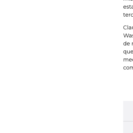
est
ter
Cla
Was
de 
que
mec
com