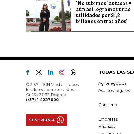
"No subimos las tasas y
aún así logramos unas
utilidades por $1,2
billones en tres años"
TODAS LAS SE
Agronegocios
© 2026, RCN Medios. Todos
los derechos reservados.
Asuntos Legales
Cr. 13a 37-32, Bogotá
(+57) 1 4227600
Consumo
Empresas
SUSCRÍBASE
Finanzas
Indicadores