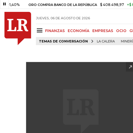
,40%
$ 408.498,97
+$ 8.753,8
ORO COMPRA BANCO DE LA REPÚBLICA
JUEVES, 06 DE AGOSTO DE 2026
FINANZAS
ECONOMÍA
EMPRESAS
OCIO
G
TEMAS DE CONVERSACIÓN
LA CALERA
MINER