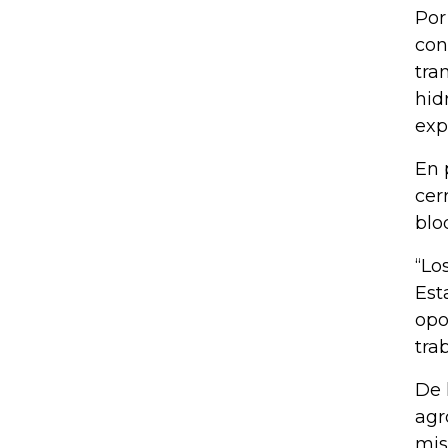
Por
con
tra
hid
exp
En 
cer
blo
“Lo
Est
opo
tra
De 
agr
mis