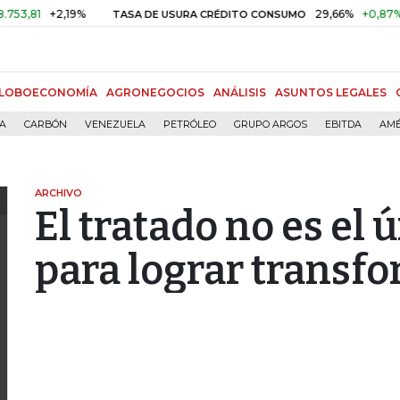
1
+2,19%
29,66%
+0,87%
+3,
TASA DE USURA CRÉDITO CONSUMO
LOBOECONOMÍA
AGRONEGOCIOS
ANÁLISIS
ASUNTOS LEGALES
ÍA
CARBÓN
VENEZUELA
PETRÓLEO
GRUPO ARGOS
EBITDA
AMÉ
ARCHIVO
El tratado no es e
para lograr transf